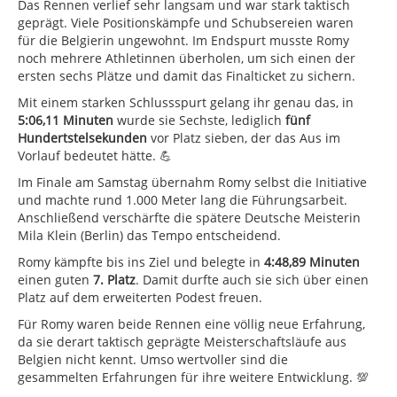
Das Rennen verlief sehr langsam und war stark taktisch
geprägt. Viele Positionskämpfe und Schubsereien waren
für die Belgierin ungewohnt. Im Endspurt musste Romy
noch mehrere Athletinnen überholen, um sich einen der
ersten sechs Plätze und damit das Finalticket zu sichern.
Mit einem starken Schlussspurt gelang ihr genau das, in
5:06,11 Minuten
wurde sie Sechste, lediglich
fünf
Hundertstelsekunden
vor Platz sieben, der das Aus im
Vorlauf bedeutet hätte. 💪
Im Finale am Samstag übernahm Romy selbst die Initiative
und machte rund 1.000 Meter lang die Führungsarbeit.
Anschließend verschärfte die spätere Deutsche Meisterin
Mila Klein (Berlin) das Tempo entscheidend.
Romy kämpfte bis ins Ziel und belegte in
4:48,89 Minuten
einen guten
7. Platz
. Damit durfte auch sie sich über einen
Platz auf dem erweiterten Podest freuen.
Für Romy waren beide Rennen eine völlig neue Erfahrung,
da sie derart taktisch geprägte Meisterschaftsläufe aus
Belgien nicht kennt. Umso wertvoller sind die
gesammelten Erfahrungen für ihre weitere Entwicklung. 💯