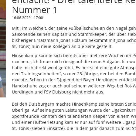
Nummer 1
16.06.2023 - 17:00
Mit Tim Weichelt, der seine Fußballschuhe an den Nagel geh
Saisonende seinen Kapitän und Stammkeeper, der über sieben
bisheriger Ersatzmann Jonas Holzum bekommt mit Jona Schol
St. Tönis) nun neue Kollegen an die Seite gestellt.
Hinsenkamp konnte sich bereits über mehrere Wochen im Pr
machen. „Ich freue mich riesig auf die neue Aufgabe. Ich
habe mich direkt wohl gefühlt. Es herrscht eine gute Atmos
den Trainingseinheiten“, so der 23-Jährige, der bei den Bambi
machte. Schon in der F-Jugend bei Bayer Uerdingen entdeckte
Handschuhe zog er auch auf seinem weiteren Weg bei Rot-W
Uerdingen und FSV Duisburg nicht mehr aus.
Bei den Duisburgern machte Hinsenkamp seine ersten Senior
Oberliga. Auf seine guten Leistungen wurde der Ligakonku
Sportfreunde konnten den talentierten Keeper von einem W
und einer Hüftverletzung kam er nur auf fünf weitere Ligasp
St. Tönis (sieben Einsätze), die in dem Jahr danach zum SC St.