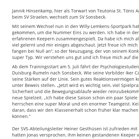
Jannik Hinsenkamp, hier als Torwart von Teutonia St. Tönis 
beim SV Straelen, wechselt zum SV Sonsbeck.
Mit seinem Wechsel nun in den Willy-Lemkens-Sportpark hat 
gekommen, um die Nummer Eins zu werden. Ich habe in der
erfahrenen Keepern zusammengespielt. Da habe ich mich als
viel gelernt und mir einiges abgeschaut. Jetzt freue ich mic
fangen bei Null an“, so der Neuzugang, der von seinem Konku
super Typ. Wir verstehen uns gut und ich freue mich auf die
Ab dem Trainingsstart am 5. Juli fährt der Psychologiestud
Duisburg-Rumeln nach Sonsbeck. Wie seine Vorbilder Iker C
seine Stärken auf der Linie. Sein gutes Reaktionsvermögen 
unter Beweis stellen. „Jetzt wird es wichtig sein, viel Spie
Sicherheit und die Bewegungsabläufe wieder reinzubekommen
neue Spielzeit. „Ich habe diese Saison schon ein paar Spiel
herrschen eine super Moral und ein enormer Teamgeist. Kein
daran, dass wir den Klassenerhalt schon früher klar machen
können.“
Der SVS-Abteilungsleiter Heiner Gesthüsen ist zufrieden mit
hatten Jonas versprochen, ihm keinen gestandenen Keeper vo