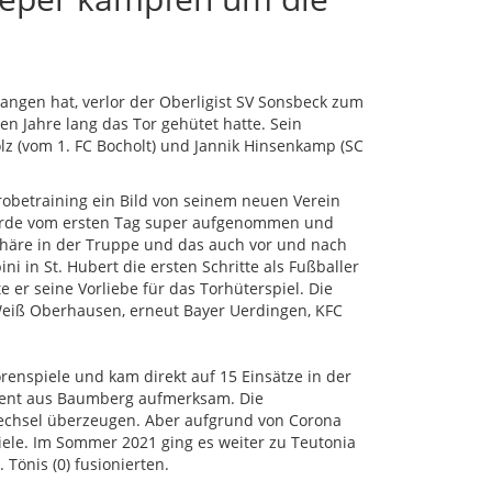
angen hat, verlor der Oberligist SV Sonsbeck zum
 Jahre lang das Tor gehütet hatte. Sein
z (vom 1. FC Bocholt) und Jannik Hinsenkamp (SC
obetraining ein Bild von seinem neuen Verein
 wurde vom ersten Tag super aufgenommen und
phäre in der Truppe und das auch vor und nach
ni in St. Hubert die ersten Schritte als Fußballer
 er seine Vorliebe für das Torhüterspiel. Die
eiß Oberhausen, erneut Bayer Uerdingen, KFC
enspiele und kam direkt auf 15 Einsätze in der
rrent aus Baumberg aufmerksam. Die
echsel überzeugen. Aber aufgrund von Corona
iele. Im Sommer 2021 ging es weiter zu Teutonia
 Tönis (0) fusionierten.