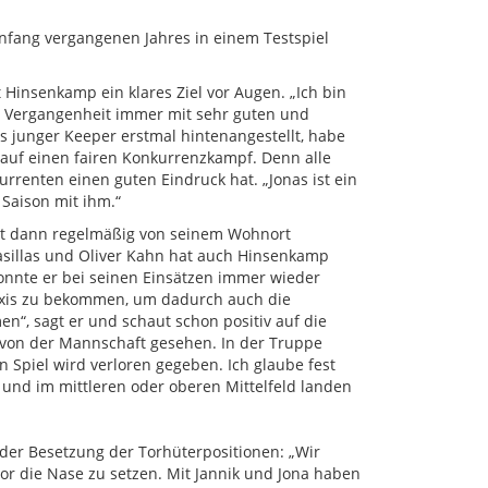
Anfang vergangenen Jahres in einem Testspiel
Hinsenkamp ein klares Ziel vor Augen. „Ich bin
 Vergangenheit immer mit sehr guten und
 junger Keeper erstmal hintenangestellt, habe
h auf einen fairen Konkurrenzkampf. Denn alle
rrenten einen guten Eindruck hat. „Jonas ist ein
 Saison mit ihm.“
ent dann regelmäßig von seinem Wohnort
asillas und Oliver Kahn hat auch Hinsenkamp
konnte er bei seinen Einsätzen immer wieder
lpraxis zu bekommen, um dadurch auch die
“, sagt er und schaut schon positiv auf die
e von der Mannschaft gesehen. In der Truppe
 Spiel wird verloren gegeben. Ich glaube fest
 und im mittleren oder oberen Mittelfeld landen
 der Besetzung der Torhüterpositionen: „Wir
r die Nase zu setzen. Mit Jannik und Jona haben