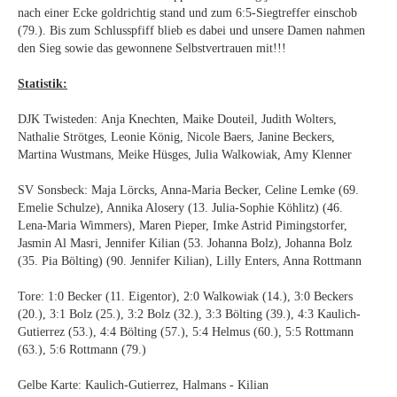
nach einer Ecke goldrichtig stand und zum 6:5-Siegtreffer einschob
(79.). Bis zum Schlusspfiff blieb es dabei und unsere Damen nahmen
den Sieg sowie das gewonnene Selbstvertrauen mit!!!
Statistik:
DJK Twisteden: Anja Knechten, Maike Douteil, Judith Wolters,
Nathalie Strötges, Leonie König, Nicole Baers, Janine Beckers,
Martina Wustmans, Meike Hüsges, Julia Walkowiak, Amy Klenner
SV Sonsbeck: Maja Lörcks, Anna-Maria Becker, Celine Lemke (69.
Emelie Schulze), Annika Alosery (13. Julia-Sophie Köhlitz) (46.
Lena-Maria Wimmers), Maren Pieper, Imke Astrid Pimingstorfer,
Jasmin Al Masri, Jennifer Kilian (53. Johanna Bolz), Johanna Bolz
(35. Pia Bölting) (90. Jennifer Kilian), Lilly Enters, Anna Rottmann
Tore: 1:0 Becker (11. Eigentor), 2:0 Walkowiak (14.), 3:0 Beckers
(20.), 3:1 Bolz (25.), 3:2 Bolz (32.), 3:3 Bölting (39.), 4:3 Kaulich-
Gutierrez (53.), 4:4 Bölting (57.), 5:4 Helmus (60.), 5:5 Rottmann
(63.), 5:6 Rottmann (79.)
Gelbe Karte: Kaulich-Gutierrez, Halmans - Kilian