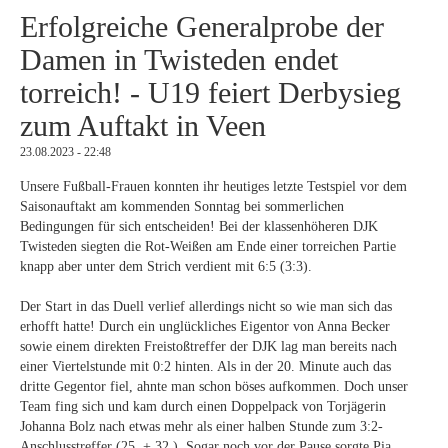
Erfolgreiche Generalprobe der
Damen in Twisteden endet
torreich! - U19 feiert Derbysieg
zum Auftakt in Veen
23.08.2023 - 22:48
Unsere Fußball-Frauen konnten ihr heutiges letzte Testspiel vor dem
Saisonauftakt am kommenden Sonntag bei sommerlichen
Bedingungen für sich entscheiden! Bei der klassenhöheren DJK
Twisteden siegten die Rot-Weißen am Ende einer torreichen Partie
knapp aber unter dem Strich verdient mit 6:5 (3:3).
Der Start in das Duell verlief allerdings nicht so wie man sich das
erhofft hatte! Durch ein unglückliches Eigentor von Anna Becker
sowie einem direkten Freistoßtreffer der DJK lag man bereits nach
einer Viertelstunde mit 0:2 hinten. Als in der 20. Minute auch das
dritte Gegentor fiel, ahnte man schon böses aufkommen. Doch unser
Team fing sich und kam durch einen Doppelpack von Torjägerin
Johanna Bolz nach etwas mehr als einer halben Stunde zum 3:2-
Anschlusstreffer (25. + 32.). Sogar noch vor der Pause sorgte Pia