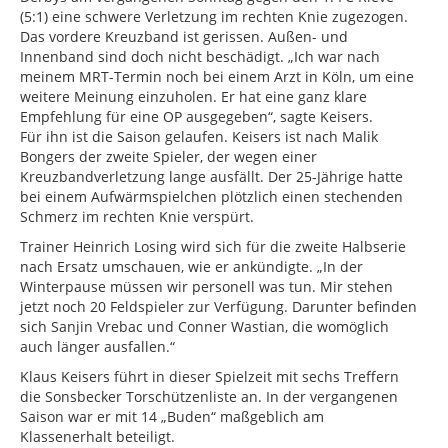
(5:1) eine schwere Verletzung im rechten Knie zugezogen.
Das vordere Kreuzband ist gerissen. Außen- und
Innenband sind doch nicht beschädigt. „Ich war nach
meinem MRT-Termin noch bei einem Arzt in Köln, um eine
weitere Meinung einzuholen. Er hat eine ganz klare
Empfehlung für eine OP ausgegeben“, sagte Keisers.
Für ihn ist die Saison gelaufen. Keisers ist nach Malik
Bongers der zweite Spieler, der wegen einer
Kreuzbandverletzung lange ausfällt. Der 25-Jährige hatte
bei einem Aufwärmspielchen plötzlich einen stechenden
Schmerz im rechten Knie verspürt.
Trainer Heinrich Losing wird sich für die zweite Halbserie
nach Ersatz umschauen, wie er ankündigte. „In der
Winterpause müssen wir personell was tun. Mir stehen
jetzt noch 20 Feldspieler zur Verfügung. Darunter befinden
sich Sanjin Vrebac und Conner Wastian, die womöglich
auch länger ausfallen.“
Klaus Keisers führt in dieser Spielzeit mit sechs Treffern
die Sonsbecker Torschützenliste an. In der vergangenen
Saison war er mit 14 „Buden“ maßgeblich am
Klassenerhalt beteiligt.