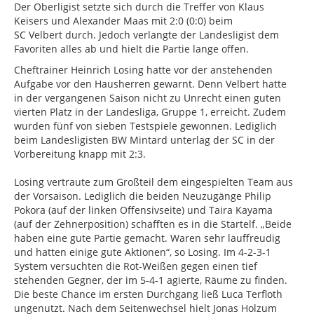
Der Oberligist setzte sich durch die Treffer von Klaus
Keisers und Alexander Maas mit 2:0 (0:0) beim
SC Velbert durch. Jedoch verlangte der Landesligist dem
Favoriten alles ab und hielt die Partie lange offen.
Cheftrainer Heinrich Losing hatte vor der anstehenden
Aufgabe vor den Hausherren gewarnt. Denn Velbert hatte
in der vergangenen Saison nicht zu Unrecht einen guten
vierten Platz in der Landesliga, Gruppe 1, erreicht. Zudem
wurden fünf von sieben Testspiele gewonnen. Lediglich
beim Landesligisten BW Mintard unterlag der SC in der
Vorbereitung knapp mit 2:3.
Losing vertraute zum Großteil dem eingespielten Team aus
der Vorsaison. Lediglich die beiden Neuzugänge Philip
Pokora (auf der linken Offensivseite) und Taira Kayama
(auf der Zehnerposition) schafften es in die Startelf. „Beide
haben eine gute Partie gemacht. Waren sehr lauffreudig
und hatten einige gute Aktionen“, so Losing. Im 4-2-3-1
System versuchten die Rot-Weißen gegen einen tief
stehenden Gegner, der im 5-4-1 agierte, Räume zu finden.
Die beste Chance im ersten Durchgang ließ Luca Terfloth
ungenutzt. Nach dem Seitenwechsel hielt Jonas Holzum