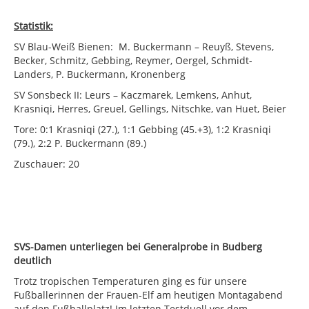
Statistik:
SV Blau-Weiß Bienen: M. Buckermann – Reuyß, Stevens,
Becker, Schmitz, Gebbing, Reymer, Oergel, Schmidt-
Landers, P. Buckermann, Kronenberg
SV Sonsbeck II: Leurs – Kaczmarek, Lemkens, Anhut,
Krasniqi, Herres, Greuel, Gellings, Nitschke, van Huet, Beier
Tore: 0:1 Krasniqi (27.), 1:1 Gebbing (45.+3), 1:2 Krasniqi
(79.), 2:2 P. Buckermann (89.)
Zuschauer: 20
SVS-Damen unterliegen bei Generalprobe in Budberg
deutlich
Trotz tropischen Temperaturen ging es für unsere
Fußballerinnen der Frauen-Elf am heutigen Montagabend
auf den Fußballplatz! Im letzten Testduell vor dem