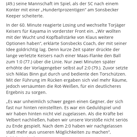
(49.) seine Mannschaft im Spiel, als der SC nach einem
Konter mit einer „Hundertprozentigen“ am Sonsbecker
Keeper scheiterte.
In der 60. Minute reagierte Losing und wechselte Torjäger
Keisers für Kayama in vorderster Front ein. „Wir wollten
mit der Wucht und Kopfballstärke von Klaus weitere
Optionen haben“, erklärte Sonsbecks Coach, der mit seiner
Idee goldrichtig lag. Denn kurze Zeit später drückte der
lange verletzte Keisers nach einer Maas-Flanke den Ball
zum 1:0 (77.) über die Linie. Nur zwei Minuten später
erhöhte der Vorlagengeber selbst auf 2:0 (79.). Zuvor setzte
sich Niklas Binn gut durch und bediente den Torschützen.
Mit der Führung im Rücken ergaben sich viel mehr Räume,
jedoch versäumten die Rot-Weißen, für ein deutlicheres
Ergebnis zu sorgen.
„Es war unheimlich schwer gegen einen Gegner, der sich
fast nur hinten reinstellten. Es war ein Geduldspiel und
wir haben hinten nicht viel zugelassen. Als die Kräfte bei
Velbert nachließen, haben wir unsere Vorstöße nicht seriös
zu Ende gespielt. Nach dem 2:0 haben wir nachgelassen
statt mehr aus unseren Möglichkeiten zu machen“,