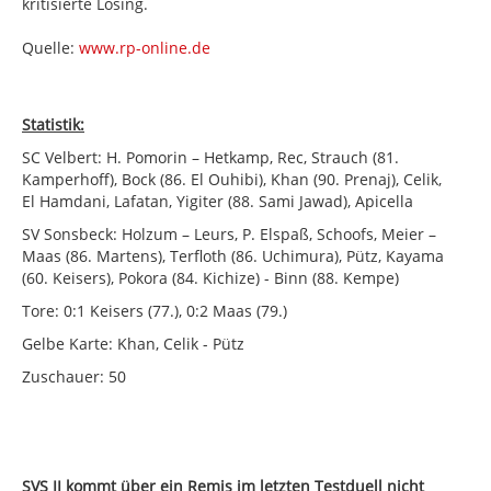
kritisierte Losing.
Quelle:
www.rp-online.de
Statistik:
SC Velbert: H. Pomorin – Hetkamp, Rec, Strauch (81.
Kamperhoff), Bock (86. El Ouhibi), Khan (90. Prenaj), Celik,
El Hamdani, Lafatan, Yigiter (88. Sami Jawad), Apicella
SV Sonsbeck: Holzum – Leurs, P. Elspaß, Schoofs, Meier –
Maas (86. Martens), Terfloth (86. Uchimura), Pütz, Kayama
(60. Keisers), Pokora (84. Kichize) - Binn (88. Kempe)
Tore: 0:1 Keisers (77.), 0:2 Maas (79.)
Gelbe Karte: Khan, Celik - Pütz
Zuschauer: 50
SVS II kommt über ein Remis im letzten Testduell nicht