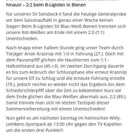
hinaus! – 2:2 beim B-Ligisten in Bienen
Für unseren SV Sonsbeck II fand die heutige Generalprobe
vor dem Saisonauftakt in genau einer Woche keinen
Sieger! Beim B-Ligisten SV Blau-Weiß Bienen trennten sich
unsere Rot-Weißen am Ende mit einem 2:2-(1:1)
Unentschieden.
Nach knapp einer halben Stunde ging unser Team durch
Torjäger Arion Krasniqi mit 1:0 in Führung (27.). Doch mit
dem Pausenpfiff glichen die Hausherren zum 1:1-
Halbzeitstand aus (45.+3). Im zweiten Durchgang dauerte
es bis zum Anbruch der Schlussphase ehe erneut Krasniqi
für unsere Elf zu Schlug und die erneute Führung erzielte
(79.). Jedoch reichte es wieder nicht das Ergebnis bis dem
Schiedsrichterpfiff über die Zeit zu bekommen! Kurz vor
dem Ende glichen die Blau-Weißen abermals aus, 2:2 (89.).
Somit trennte man sich im letzten Testspiel dieser
Sommervorbereitung mit einem Unentschieden!
Nun geht es am nächsten Sonntag im heimischen Willy-
Lemkens-Sportpark ab 13:00 Uhr gegen den TV Kapellen
um die ersten drei Punkte!!!