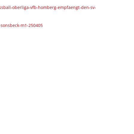
ussball-oberliga-vfb-homberg-empfaengt-den-sv-
v-sonsbeck-m1-250405