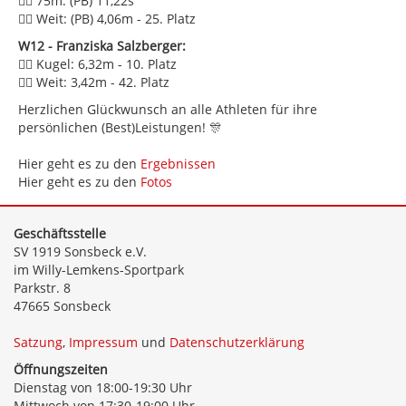
🏃‍♀️ 75m: (PB) 11,22s
🏃‍♀️ Weit: (PB) 4,06m - 25. Platz
W12 - Franziska Salzberger:
🏋️‍♀️ Kugel: 6,32m - 10. Platz
🏃‍♀️ Weit: 3,42m - 42. Platz
Herzlichen Glückwunsch an alle Athleten für ihre
persönlichen (Best)Leistungen! 🎊
Hier geht es zu den
Ergebnissen
Hier geht es zu den
Fotos
Geschäftsstelle
SV 1919 Sonsbeck e.V.
im Willy-Lemkens-Sportpark
Parkstr. 8
47665 Sonsbeck
Satzung
,
Impressum
und
Datenschutzerklärung
Öffnungszeiten
Dienstag von 18:00-19:30 Uhr
Mittwoch von 17:30-19:00 Uhr