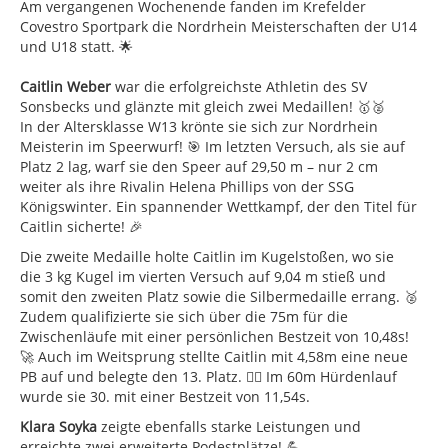
Am vergangenen Wochenende fanden im Krefelder
Covestro Sportpark die Nordrhein Meisterschaften der U14
und U18 statt. 🌟
Caitlin Weber
war die erfolgreichste Athletin des SV
Sonsbecks und glänzte mit gleich zwei Medaillen! 🥇🥈
In der Altersklasse W13 krönte sie sich zur Nordrhein
Meisterin im Speerwurf! 🎯 Im letzten Versuch, als sie auf
Platz 2 lag, warf sie den Speer auf 29,50 m – nur 2 cm
weiter als ihre Rivalin Helena Phillips von der SSG
Königswinter. Ein spannender Wettkampf, der den Titel für
Caitlin sicherte! 🎉
Die zweite Medaille holte Caitlin im Kugelstoßen, wo sie
die 3 kg Kugel im vierten Versuch auf 9,04 m stieß und
somit den zweiten Platz sowie die Silbermedaille errang. 🥈
Zudem qualifizierte sie sich über die 75m für die
Zwischenläufe mit einer persönlichen Bestzeit von 10,48s!
🚀 Auch im Weitsprung stellte Caitlin mit 4,58m eine neue
PB auf und belegte den 13. Platz. 🏃‍♀️ Im 60m Hürdenlauf
wurde sie 30. mit einer Bestzeit von 11,54s.
Klara Soyka
zeigte ebenfalls starke Leistungen und
erreichte zwei erweiterte Podestplätze! 💪