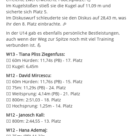
Im Kugelstoßen stieß sie die Kugel auf 11,09 m und
sicherte sich Platz 5.
Im Diskuswurf schleuderte sie den Diskus auf 28,43 m, was
ihr den 8. Platz einbrachte. 🎉
In der U14 gab es ebenfalls persönliche Bestleistungen,
auch wenn der Weg zur Spitze noch mit viel Training
verbunden ist. 💪
W13 - Tiana Pliss Ziegenfuss:
🏃‍♀️ 60m Hürden: 11,74s (PB) - 17. Platz
🏋️‍♀️ Kugel: 6,45m
M12 - David Mircescu:
🏃‍♂️ 60m Hürden: 11,76s (PB) - 15. Platz
🏃‍♂️ 75m: 11,29s (PB) - 24. Platz
🏃‍♂️ Weitsprung: 4,14m (PB) - 21. Platz
🏃‍♂️ 800m: 2:51,03 - 18. Platz
🏃‍♂️ Hochsprung: 1,25m - 14. Platz
M12 - Janosch Kall:
🏃‍♂️ 800m: 2:44,55 - 13. Platz
W12 - Hana Ademaj: