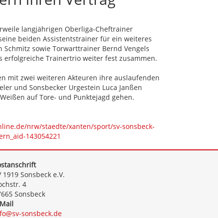
rweile langjährigen Oberliga-Cheftrainer
ine beiden Assistentstrainer für ein weiteres
an Schmitz sowie Torwarttrainer Bernd Vengels
 erfolgreiche Trainertrio weiter fest zusammen.
en mit zwei weiteren Akteuren ihre auslaufenden
pieler und Sonsbecker Urgestein Luca Janßen
-Weißen auf Tore- und Punktejagd gehen.
online.de/nrw/staedte/xanten/sport/sv-sonsbeck-
gern_aid-143054221
stanschrift
 1919 Sonsbeck e.V.
chstr. 4
7665 Sonsbeck
Mail
nfo@sv-sonsbeck.de