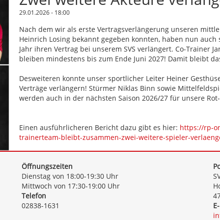
29.01.2026 - 18:00
Nach dem wir als erste Vertragsverlängerung unseren mittle
Heinrich Losing bekannt gegeben konnten, haben nun auch se
Jahr ihren Vertrag bei unserem SVS verlängert. Co-Trainer J
bleiben mindestens bis zum Ende Juni 2027! Damit bleibt das
Desweiteren konnte unser sportlicher Leiter Heiner Gesthüs
Verträge verlängern! Stürmer Niklas Binn sowie Mittelfelds
werden auch in der nächsten Saison 2026/27 für unsere Rot
Einen ausführlicheren Bericht dazu gibt es hier:
https://rp-
trainerteam-bleibt-zusammen-zwei-weitere-spieler-verlaen
Öffnungszeiten
Po
Dienstag von 18:00-19:30 Uhr
SV
Mittwoch von 17:30-19:00 Uhr
Ho
Telefon
4
02838-1631
E-
i