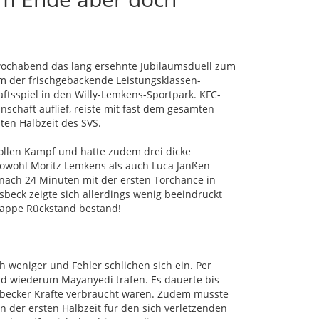
twochabend das lang ersehnte Jubiläumsduell zum
m der frischgebackende Leistungsklassen-
tsspiel in den Willy-Lemkens-Sportpark. KFC-
nschaft auflief, reiste mit fast dem gesamten
ten Halbzeit des SVS.
ollen Kampf und hatte zudem drei dicke
sowohl Moritz Lemkens als auch Luca Janßen
 nach 24 Minuten mit der ersten Torchance in
sbeck zeigte sich allerdings wenig beeindruckt
knappe Rückstand bestand!
 weniger und Fehler schlichen sich ein. Per
d wiederum Mayanyedi trafen. Es dauerte bis
sbecker Kräfte verbraucht waren. Zudem musste
 der ersten Halbzeit für den sich verletzenden