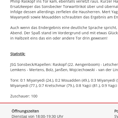
Philip Raskopf ins Tor kam, ebenfalls verletzt raus. Kurzer Ha
Ersatzkeeper das Sonsbecker Torwarttrikot über und übernahm
Infolge dessen allerdings zerfielen die Hausherren. Mert Yag
Mayanyedi sowie Mouadden schraubten das Ergebnis am End
Auch wenn das Endergebnis eine deutliche Sprache spricht, 
Abend. Der Spaß stand im Vordergrund und mit etwas Glüc
in Halbzeit eins das ein oder andere Tor drin gewesen!
Statistik:
JSG Sonsbeck/Kapellen: Raskopf (22. Aengenboom) - Letschert,
Lemkens - Mertens, Bolz, Janßen, Wojciechowski - van der Lind
Tore: 0:1 Miyanyedi (24.), 0:2 Mouadden (49.), 0:3 Miyanyedi (5
Miyanyedi (77.), 0:7 Kretschmar (79.), 0:8 Yagci (81.), 0:9 Yagci 
Zuschauer: 100
Öffnungszeiten
Po
Dienstag von 18:00-19:30 Uhr
SV