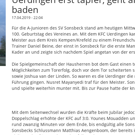
baden
17.04.2019 - 22:04
Für die A-Junioren des SV Sonsbeck stand am heutigen Mit
100. Geburtstag des Vereines an. Mit dem KFC Uerdingen ka
Meister aus dem Kreis Kempen/Krefeld zu einem Freundschaf
Trainer Daniel Beine, der einst in Sonsbeck für die erste Man
Kader an und zeigte sich nachdem Spiel angetan von der ers
Die Spielgemeinschaft der Hausherren bot dem Gast einen t
Möglichkeiten zum Torerfolg, doch vor dem Tor scheiterten 
sowie Joshua van der Linden. So waren es die Uerdinger die
Führung gingen. Nusret Mayanyedi traf für den Meister. Son
und spielte weiterhin munter mit. Bis zur Pause hatte der 
Mit dem Seitenwechsel wurden die Kräfte beim Jubilar jedoch
Doppelschlag erhöhte der KFC auf 3:0. Younes Mouadden un
rund zwanzig Minuten vor dem Ende, bis endgültig alle Son
Sonsbecks Schlussmann Matthias Aengenboom, der bereits in