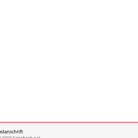
stanschrift
 1919 Sonsbeck e.V.