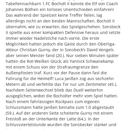
Tabellennachbarn 1.FC Bocholt II konnte die Elf von Coach
Johannes Bothen ein torloses Unentschieden einfahren!
Das während der Spielzeit keine Treffer fielen, lag
allerdings nicht an den beiden Mannschaften. Bocholt II
übernahm, wie zu erwarten, das Spielgeschehen. Sonsbeck
II spielte aus einer kompakten Defensive heraus und setzte
immer wieder Nadelstiche nach vorne. Die erste
Möglichkeit hatten jedoch die Gäste durch den Oberliga-
Akteur Christian Gurny, der in Sonsbeck’s David Vengels
aber seinen Meister fand (20.). Nur sieben Minuten später
hatten die Rot-Weißen Glück, als Yannick Schwanekamp
mit einem Schuss von der Strafraumgrenze den
Außenpfosten traf. Kurz vor der Pause dann fast die
Führung für die Heimelf! Luca Janßen zog aus sechzehn
Metern ab und verfehlte das Tor nur um Zentimeter (45.).
Nachdem Seitenwechsel blieb das Duell weiterhin
ausgeglichen, wobei die Bocholter mehr vom Spiel hatten.
Nach einem fahrlässigen Rückpass zum eigenen
Schlussmann hätte Janßen beinahe zum 1:0 abgestaubt
(59.). Auf der anderen Seite scheiterte Gurny mit einem
Freistoß an der Unterkante der Latte (64.). In der
Schlussviertelstunde wurden die Sonsbecker stärker und