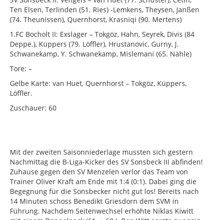
Ten Elsen, Terlinden (51. Ries) -Lemkens, Theysen, Janßen
(74. Theunissen), Quernhorst, Krasniqi (90. Mertens)
1.FC Bocholt II: Exslager – Tokgöz, Hahn, Seyrek, Divis (84
Deppe.), Küppers (79. Löffler), Hrustanovic, Gurny, J.
Schwanekamp, Y. Schwanekamp, Mislemani (65. Nähle)
Tore: –
Gelbe Karte: van Huet, Quernhorst – Tokgöz, Küppers,
Löffler.
Zuschauer: 60
Mit der zweiten Saisonniederlage mussten sich gestern
Nachmittag die B-Liga-Kicker des SV Sonsbeck III abfinden!
Zuhause gegen den SV Menzelen verlor das Team von
Trainer Oliver Kraft am Ende mit 1:4 (0:1). Dabei ging die
Begegnung für die Sonsbecker nicht gut los! Bereits nach
14 Minuten schoss Benedikt Griesdorn dem SVM in
Führung. Nachdem Seitenwechsel erhöhte Niklas Kiwitt