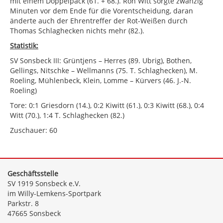
mit einem Doppelpack (61. + 68.). Ron Witt sorgte zwanzig
Minuten vor dem Ende für die Vorentscheidung, daran
änderte auch der Ehrentreffer der Rot-Weißen durch
Thomas Schlaghecken nichts mehr (82.).
Statistik:
SV Sonsbeck III: Grüntjens – Herres (89. Ubrig), Bothen,
Gellings, Nitschke – Wellmanns (75. T. Schlaghecken), M.
Roeling, Mühlenbeck, Klein, Lomme – Kürvers (46. J.-N.
Roeling)
Tore: 0:1 Griesdorn (14.), 0:2 Kiwitt (61.), 0:3 Kiwitt (68.), 0:4
Witt (70.), 1:4 T. Schlaghecken (82.)
Zuschauer: 60
Geschäftsstelle
SV 1919 Sonsbeck e.V.
im Willy-Lemkens-Sportpark
Parkstr. 8
47665 Sonsbeck