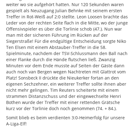
weiter wo sie aufgehört hatten. Nur 120 Sekunden waren
gespielt als Neuzugang Julian Behnke mit seinem ersten
Treffer in Rot-Weiß auf 2:0 stellte. Leon Loosen brachte das
Leder von der rechten Seite flach in die Mitte, wo der junge
Offensivspieler es über die Torlinie schob (47.). Nun war
man mit der sicheren Führung im Rücken auf der
Siegerstraße! Für die endgültige Entscheidung sorgte Niko
Ten Elsen mit einem Abstauber-Treffer in die 58.
Spielminute, nachdem der TSV-Schlussmann den Ball nach
einer Flanke durch die Hände flutschen ließ. Zwanzig
Minuten vor dem Ende musste auf Seiten der Gäste dann
auch noch van Bergen wegen Nachtreten mit Glattrot vom
Platz! Sonsbeck II drückte die Nieukerker fortan an den
eigenen Sechzehner, ein weiterer Treffer sollte ihnen aber
nicht mehr gelingen. Tim Reuters scheiterte mit einem
strammen Distanzschuss und der eingewechselte Henri
Bothen wurde der Treffer mit einer rettenden Grätsche
kurz vor der Torlinie doch noch genommen (74. + 84.).
Somit blieb es beim verdienten 3:0-Heimerfolg für unsere
A-Liga-Elf!