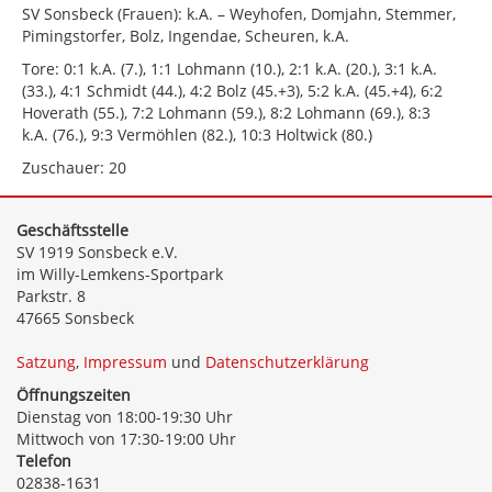
SV Sonsbeck (Frauen): k.A. – Weyhofen, Domjahn, Stemmer,
Pimingstorfer, Bolz, Ingendae, Scheuren, k.A.
Tore: 0:1 k.A. (7.), 1:1 Lohmann (10.), 2:1 k.A. (20.), 3:1 k.A.
(33.), 4:1 Schmidt (44.), 4:2 Bolz (45.+3), 5:2 k.A. (45.+4), 6:2
Hoverath (55.), 7:2 Lohmann (59.), 8:2 Lohmann (69.), 8:3
k.A. (76.), 9:3 Vermöhlen (82.), 10:3 Holtwick (80.)
Zuschauer: 20
Geschäftsstelle
SV 1919 Sonsbeck e.V.
im Willy-Lemkens-Sportpark
Parkstr. 8
47665 Sonsbeck
Satzung
,
Impressum
und
Datenschutzerklärung
Öffnungszeiten
Dienstag von 18:00-19:30 Uhr
Mittwoch von 17:30-19:00 Uhr
Telefon
02838-1631