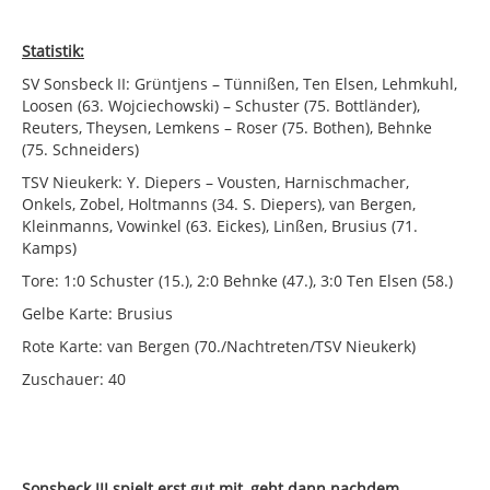
Statistik:
SV Sonsbeck II: Grüntjens – Tünnißen, Ten Elsen, Lehmkuhl,
Loosen (63. Wojciechowski) – Schuster (75. Bottländer),
Reuters, Theysen, Lemkens – Roser (75. Bothen), Behnke
(75. Schneiders)
TSV Nieukerk: Y. Diepers – Vousten, Harnischmacher,
Onkels, Zobel, Holtmanns (34. S. Diepers), van Bergen,
Kleinmanns, Vowinkel (63. Eickes), Linßen, Brusius (71.
Kamps)
Tore: 1:0 Schuster (15.), 2:0 Behnke (47.), 3:0 Ten Elsen (58.)
Gelbe Karte: Brusius
Rote Karte: van Bergen (70./Nachtreten/TSV Nieukerk)
Zuschauer: 40
Sonsbeck III spielt erst gut mit, geht dann nachdem