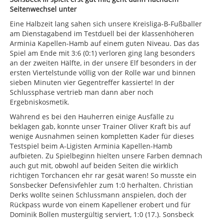
Seitenwechsel unter
Eine Halbzeit lang sahen sich unsere Kreisliga-B-Fußballer
am Dienstagabend im Testduell bei der klassenhöheren
Arminia Kapellen-Hamb auf einem guten Niveau. Das das
Spiel am Ende mit 3:6 (0:1) verloren ging lang besonders
an der zweiten Hälfte, in der unsere Elf besonders in der
ersten Viertelstunde völlig von der Rolle war und binnen
sieben Minuten vier Gegentreffer kassierte! In der
Schlussphase vertrieb man dann aber noch
Ergebniskosmetik.
Während es bei den Hauherren einige Ausfälle zu
beklagen gab, konnte unser Trainer Oliver Kraft bis auf
wenige Ausnahmen seinen kompletten Kader für dieses
Testspiel beim A-Ligisten Arminia Kapellen-Hamb
aufbieten. Zu Spielbeginn hielten unsere Farben demnach
auch gut mit, obwohl auf beiden Seiten die wirklich
richtigen Torchancen ehr rar gesät waren! So musste ein
Sonsbecker Defensivfehler zum 1:0 herhalten. Christian
Derks wollte seinen Schlussmann anspielen, doch der
Rückpass wurde von einem Kapellener erobert und für
Dominik Bollen mustergültig serviert, 1:0 (17.). Sonsbeck