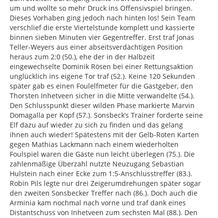
um und wollte so mehr Druck ins Offensivspiel bringen.
Dieses Vorhaben ging jedoch nach hinten los! Sein Team
verschlief die erste Viertelstunde komplett und kassierte
binnen sieben Minuten vier Gegentreffer. Erst traf Jonas
Teller-Weyers aus einer abseitsverdächtigen Position
heraus zum 2:0 (50.), ehe der in der Halbzeit
eingewechselte Dominik Rösen bei einer Rettungsaktion
unglücklich ins eigene Tor traf (52.). Keine 120 Sekunden
später gab es einen Foulelfmeter für die Gastgeber, den
Thorsten Inhetveen sicher in die Mitte verwandelte (54.).
Den Schlusspunkt dieser wilden Phase markierte Marvin
Domagalla per Kopf (57.). Sonsbeck’s Trainer forderte seine
Elf dazu auf wieder zu sich zu finden und das gelang
ihnen auch wieder! Spätestens mit der Gelb-Roten Karten
gegen Mathias Lackmann nach einem wiederholten
Foulspiel waren die Gäste nun leicht überlegen (75.). Die
zahlenmäßige Überzahl nutzte Neuzugang Sebastian
Hulstein nach einer Ecke zum 1:5-Anschlusstreffer (83.).
Robin Pils legte nur drei Zeigerumdrehungen später sogar
den zweiten Sonsbecker Treffer nach (86.). Doch auch die
Arminia kam nochmal nach vorne und traf dank eines
Distantschuss von Inhetveen zum sechsten Mal (88.). Den