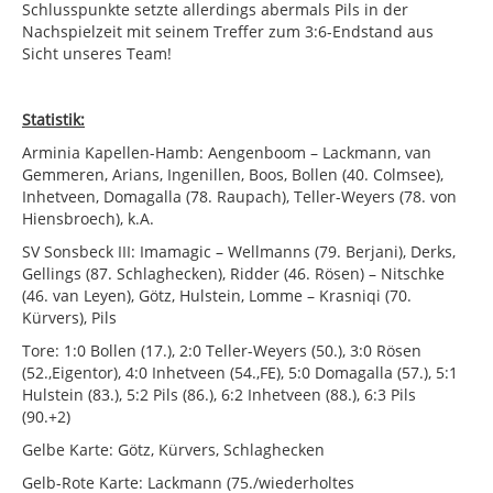
Schlusspunkte setzte allerdings abermals Pils in der
Nachspielzeit mit seinem Treffer zum 3:6-Endstand aus
Sicht unseres Team!
Statistik:
Arminia Kapellen-Hamb: Aengenboom – Lackmann, van
Gemmeren, Arians, Ingenillen, Boos, Bollen (40. Colmsee),
Inhetveen, Domagalla (78. Raupach), Teller-Weyers (78. von
Hiensbroech), k.A.
SV Sonsbeck III: Imamagic – Wellmanns (79. Berjani), Derks,
Gellings (87. Schlaghecken), Ridder (46. Rösen) – Nitschke
(46. van Leyen), Götz, Hulstein, Lomme – Krasniqi (70.
Kürvers), Pils
Tore: 1:0 Bollen (17.), 2:0 Teller-Weyers (50.), 3:0 Rösen
(52.,Eigentor), 4:0 Inhetveen (54.,FE), 5:0 Domagalla (57.), 5:1
Hulstein (83.), 5:2 Pils (86.), 6:2 Inhetveen (88.), 6:3 Pils
(90.+2)
Gelbe Karte: Götz, Kürvers, Schlaghecken
Gelb-Rote Karte: Lackmann (75./wiederholtes