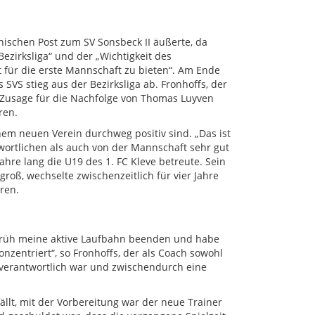
inischen Post zum SV Sonsbeck II äußerte, da
Bezirksliga“ und der „Wichtigkeit des
t für die erste Mannschaft zu bieten“. Am Ende
 SVS stieg aus der Bezirksliga ab. Fronhoffs, der
Zusage für die Nachfolge von Thomas Luyven
ren.
nem neuen Verein durchweg positiv sind. „Das ist
twortlichen als auch von der Mannschaft sehr gut
ahre lang die U19 des 1. FC Kleve betreute. Sein
groß, wechselte zwischenzeitlich für vier Jahre
ren.
 früh meine aktive Laufbahn beenden und habe
nzentriert“, so Fronhoffs, der als Coach sowohl
n verantwortlich war und zwischendurch eine
llt, mit der Vorbereitung war der neue Trainer