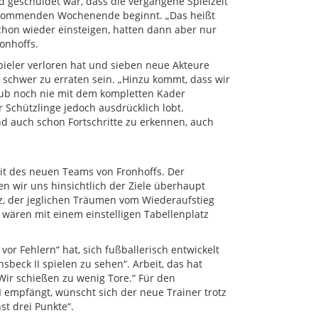
 geschuldet war, dass die vergangene Spielzeit
m kommenden Wochenende beginnt. „Das heißt
chon wieder einsteigen, hatten dann aber nur
onhoffs.
pieler verloren hat und sieben neue Akteure
ht schwer zu erraten sein. „Hinzu kommt, dass wir
ub noch nie mit dem kompletten Kader
 Schützlinge jedoch ausdrücklich lobt.
nd auch schon Fortschritte zu erkennen, auch
it des neuen Teams von Fronhoffs. Der
en wir uns hinsichtlich der Ziele überhaupt
nz, der jeglichen Träumen vom Wiederaufstieg
d wären mit einem einstelligen Tabellenplatz
vor Fehlern“ hat, sich fußballerisch entwickelt
eck II spielen zu sehen“. Arbeit, das hat
 „Wir schießen zu wenig Tore.“ Für den
I empfängt, wünscht sich der neue Trainer trotz
st drei Punkte“.