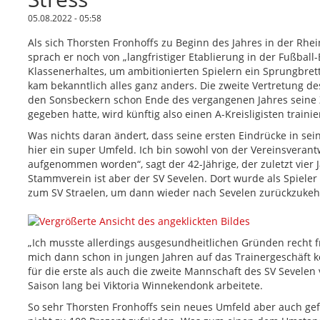
05.08.2022 - 05:58
Als sich Thorsten Fronhoffs zu Beginn des Jahres in der Rhe
sprach er noch von „langfristiger Etablierung in der Fußball-
Klassenerhaltes, um ambitionierten Spielern ein Sprungbret
kam bekanntlich alles ganz anders. Die zweite Vertretung des
den Sonsbeckern schon Ende des vergangenen Jahres seine 
gegeben hatte, wird künftig also einen A-Kreisligisten trainie
Was nichts daran ändert, dass seine ersten Eindrücke in sei
hier ein super Umfeld. Ich bin sowohl von der Vereinsveran
aufgenommen worden“, sagt der 42-Jährige, der zuletzt vier J
Stammverein ist aber der SV Sevelen. Dort wurde als Spieler 
zum SV Straelen, um dann wieder nach Sevelen zurückzukeh
„Ich musste allerdings ausgesundheitlichen Gründen recht
mich dann schon in jungen Jahren auf das Trainergeschäft ko
für die erste als auch die zweite Mannschaft des SV Sevele
Saison lang bei Viktoria Winnekendonk arbeitete.
So sehr Thorsten Fronhoffs sein neues Umfeld aber auch gefä