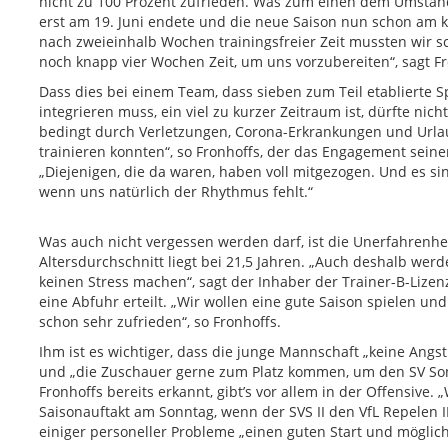
nicht zu 100 Prozent zufrieden. Was zum einen dem Umstand
erst am 19. Juni endete und die neue Saison nun schon a
nach zweieinhalb Wochen trainingsfreier Zeit mussten wir s
noch knapp vier Wochen Zeit, um uns vorzubereiten“, sagt Fr
Dass dies bei einem Team, dass sieben zum Teil etablierte S
integrieren muss, ein viel zu kurzer Zeitraum ist, dürfte nic
bedingt durch Verletzungen, Corona-Erkrankungen und Urla
trainieren konnten“, so Fronhoffs, der das Engagement seiner
„Diejenigen, die da waren, haben voll mitgezogen. Und es si
wenn uns natürlich der Rhythmus fehlt.“
Was auch nicht vergessen werden darf, ist die Unerfahrenhe
Altersdurchschnitt liegt bei 21,5 Jahren. „Auch deshalb werd
keinen Stress machen“, sagt der Inhaber der Trainer-B-Lize
eine Abfuhr erteilt. „Wir wollen eine gute Saison spielen un
schon sehr zufrieden“, so Fronhoffs.
Ihm ist es wichtiger, dass die junge Mannschaft „keine Angst 
und „die Zuschauer gerne zum Platz kommen, um den SV Sonsb
Fronhoffs bereits erkannt, gibt’s vor allem in der Offensive.
Saisonauftakt am Sonntag, wenn der SVS II den VfL Repelen I
einiger personeller Probleme „einen guten Start und möglich