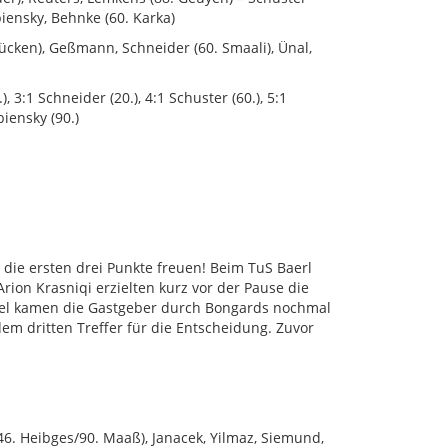
biensky, Behnke (60. Karka)
 Bücken), Geßmann, Schneider (60. Smaali), Ünal,
), 3:1 Schneider (20.), 4:1 Schuster (60.), 5:1
biensky (90.)
 die ersten drei Punkte freuen! Beim TuS Baerl
Arion Krasniqi erzielten kurz vor der Pause die
hsel kamen die Gastgeber durch Bongards nochmal
dem dritten Treffer für die Entscheidung. Zuvor
(46. Heibges/90. Maaß), Janacek, Yilmaz, Siemund,