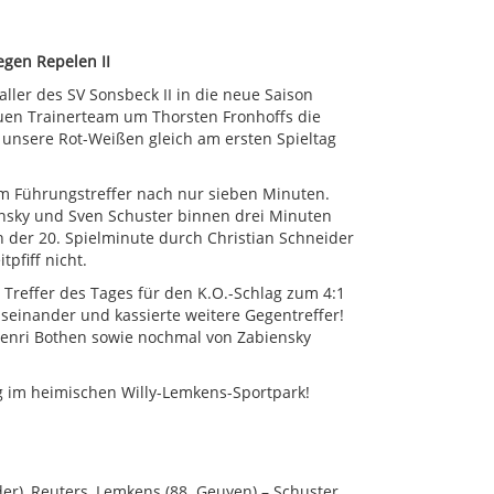
egen Repelen II
ller des SV Sonsbeck II in die neue Saison
euen Trainerteam um Thorsten Fronhoffs die
n unsere Rot-Weißen gleich am ersten Spieltag
m Führungstreffer nach nur sieben Minuten.
iensky und Sven Schuster binnen drei Minuten
in der 20. Spielminute durch Christian Schneider
pfiff nicht.
Treffer des Tages für den K.O.-Schlag zum 4:1
auseinander und kassierte weitere Gegentreffer!
Henri Bothen sowie nochmal von Zabiensky
g im heimischen Willy-Lemkens-Sportpark!
der), Reuters, Lemkens (88. Geuyen) – Schuster