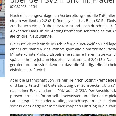
07.08.2022 - 19:54
Nach einer ungeschlagenen Vorbereitung sind die Fußballer
einem verdienten 2:2 (2:1)-Remis gestartet. Beim SC St. Tön
Zuschauern einen frühen 0:2-Rückstand noch durch die Tre
Alexander Maas. In die Anfangsformation schafften es mit 
gleich drei Neuzugänge.
Die erste Viertelstunde verschliefen die Rot-Weißen und lag
einer Ecke stand Niklas Withofs ganz allein am zweiten Pfost
Minute konnte Philipp Elspaß eine scharfe Hereingabe von B
später erhöhte Johann Noubissi Noukumo auf 2:0 (15.). Damit
geraten und musste erkennen, dass die Oberliga Niederrhein 
eiskalt bestraft wird.
Aber die Mannschaft von Trainer Heinrich Losing krempelt
und kämpfte sich mit Unterstützung der Sonsbecker „Ultras“
nach einer Ecke von Jannis Pütz auf 1:2 (23.). Der Anschluss
präsentierte sich fortan selbstbewusster, und die Gästespiel
Pause erspielte sich der Neuling optisch sogar mehr Spielan
sodass der Gastgeber mit einer knappen Führung in die Paus