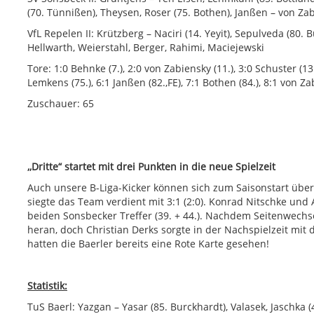
(70. Tünnißen), Theysen, Roser (75. Bothen), Janßen – von Za
VfL Repelen II: Krützberg – Naciri (14. Yeyit), Sepulveda (80.
Hellwarth, Weierstahl, Berger, Rahimi, Maciejewski
Tore: 1:0 Behnke (7.), 2:0 von Zabiensky (11.), 3:0 Schuster (13.
Lemkens (75.), 6:1 Janßen (82.,FE), 7:1 Bothen (84.), 8:1 von Za
Zuschauer: 65
,,Dritte“ startet mit drei Punkten in die neue Spielzeit
Auch unsere B-Liga-Kicker können sich zum Saisonstart über
siegte das Team verdient mit 3:1 (2:0). Konrad Nitschke und 
beiden Sonsbecker Treffer (39. + 44.). Nachdem Seitenwec
heran, doch Christian Derks sorgte in der Nachspielzeit mit 
hatten die Baerler bereits eine Rote Karte gesehen!
Statistik:
TuS Baerl: Yazgan – Yasar (85. Burckhardt), Valasek, Jaschka 