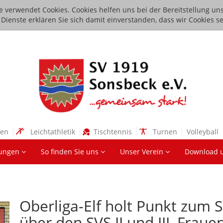
e verwendet Cookies. Cookies helfen uns bei der Bereitstellung uns
ienste erklären Sie sich damit einverstanden, dass wir Cookies se
sen
Leichtathletik
Tischtennis
Turnen
Volleyball
lungen
So finden Sie uns
Unser Verein
Download 
Oberliga-Elf holt Punkt zum S
über den SVS II und III, Fraue