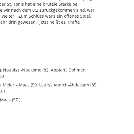
er St. Tönis hat eine brutale Stärke bei
ie wir nach dem 0:2 zurückgekommen sind, war
weiter: „Zum Schluss war‘s ein offenes Spiel.
hr drin gewesen.“ Jetzt heißt es, Kräfte
ery), Noubissi-Noukomo (82. Appiah), Dohmen,
iou
), Meier – Maas (59. Leurs), Andich-Abdelsam (85.
Lu)
 Maas (57.)