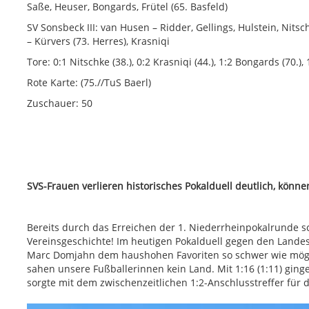
Saße, Heuser, Bongards, Frütel (65. Basfeld)
SV Sonsbeck III: van Husen – Ridder, Gellings, Hulstein, Nitsc
– Kürvers (73. Herres), Krasniqi
Tore: 0:1 Nitschke (38.), 0:2 Krasniqi (44.), 1:2 Bongards (70.),
Rote Karte: (75.//TuS Baerl)
Zuschauer: 50
SVS-Frauen verlieren historisches Pokalduell deutlich, können
Bereits durch das Erreichen der 1. Niederrheinpokalrunde 
Vereinsgeschichte! Im heutigen Pokalduell gegen den Landesl
Marc Domjahn dem haushohen Favoriten so schwer wie mögl
sahen unsere Fußballerinnen kein Land. Mit 1:16 (1:11) ging
sorgte mit dem zwischenzeitlichen 1:2-Anschlusstreffer für de