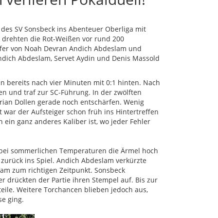
 des SV Sonsbeck ins Abenteuer Oberliga mit
is drehten die Rot-Weißen vor rund 200
ffer von Noah Devran Andich Abdeslam und
Andich Abdeslam, Servet Aydin und Denis Massold
en bereits nach vier Minuten mit 0:1 hinten. Nach
en und traf zur SC-Führung. In der zwölften
rian Dollen gerade noch entschärfen. Wenig
 war der Aufsteiger schon früh ins Hintertreffen
ein ganz anderes Kaliber ist, wo jeder Fehler
e bei sommerlichen Temperaturen die Ärmel hoch
 zurück ins Spiel. Andich Abdeslam verkürzte
 kam zum richtigen Zeitpunkt. Sonsbeck
er drückten der Partie ihren Stempel auf. Bis zur
teile. Weitere Torchancen blieben jedoch aus,
e ging.