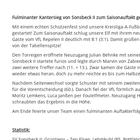
Fulminanter Kantersieg von Sonsbeck II zum Saisonauftakt g
Mit einem echten Schützenfest sind unsere Kreisliga-A-Fußba
gestartet! Zum Saisonauftakt schlug unsere Elf mit ihrem n
Gäste vom VfL Repelen II deutlich mit 8:1 (3:1). Damit grüße
von der Tabellenspitze!
Den Torreigen eröffnete Neuzugang Julian Behnke mit seine
Sonsbeck II startete furios und legte durch Marvin von Zab
zwei weitere Treffer nach (11. + 13.). Zwar kamen die Gäste 
wieder etwas heran, doch zu mehr reichte es bis zum Halbzeit
Nachdem Seitenwechsel sorgte Schuster mit seinem zweiten 
für die Vorentscheidung (60.). Danach fiel der VfL förmlich 
Moritz Lemkens, Luca Janßen per Foulelfmeter, Neuzugang 
schraubten das Ergebnis in die Höhe.
Am Ende feierte unser Team einen fulminanten Auftakterfol
Statistik:
SV Sonsbeck II: Grüntjens – Ten Elsen, Lehmkuhl (85. Bottlän