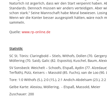
Natürlich ist ärgerlich, dass wir den Start verpennt haben. Ab
Standards. Dennoch müssen wir anders verteidigen. Aber w
schon stark.“ Seine Mannschaft habe Moral bewiesen. Losing 
Wenn wir die Konter besser ausgespielt hätten, wäre noch me
sammeln.
Quelle:
www.rp-online.de
Statistik:
SC St. Tönis: Claringbold – Stiels, Withofs, Dollen (70. Gerg
Möllering (70. Said), Galic (82. Esposito), Kuschel, Baum, Alex
SV Sonsbeck: Weichelt – Schoofs, Elspaß, Aydin (77. Alzedaue
Terfloth), Pütz, Keisers – Massold (85. Fuchs), van de Loo (90. 
Tore: 1:0 Withofs (5.), 2:0 (15.), 2:1 Andich-Abdelsam (23.), 2:2
Gelbe Karte: Alexiou, Möllering, - Elspaß, Massold, Meier
Zuschauer: 200