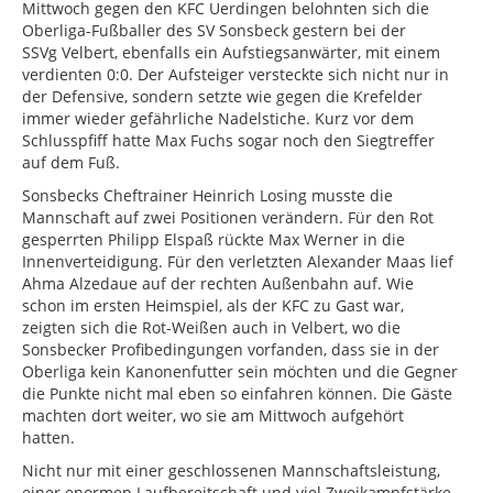
Mittwoch gegen den KFC Uerdingen belohnten sich die
Oberliga-Fußballer des SV Sonsbeck gestern bei der
SSVg Velbert, ebenfalls ein Aufstiegsanwärter, mit einem
verdienten 0:0. Der Aufsteiger versteckte sich nicht nur in
der Defensive, sondern setzte wie gegen die Krefelder
immer wieder gefährliche Nadelstiche. Kurz vor dem
Schlusspfiff hatte Max Fuchs sogar noch den Siegtreffer
auf dem Fuß.
Sonsbecks Cheftrainer Heinrich Losing musste die
Mannschaft auf zwei Positionen verändern. Für den Rot
gesperrten Philipp Elspaß rückte Max Werner in die
Innenverteidigung. Für den verletzten Alexander Maas lief
Ahma Alzedaue auf der rechten Außenbahn auf. Wie
schon im ersten Heimspiel, als der KFC zu Gast war,
zeigten sich die Rot-Weißen auch in Velbert, wo die
Sonsbecker Profibedingungen vorfanden, dass sie in der
Oberliga kein Kanonenfutter sein möchten und die Gegner
die Punkte nicht mal eben so einfahren können. Die Gäste
machten dort weiter, wo sie am Mittwoch aufgehört
hatten.
Nicht nur mit einer geschlossenen Mannschaftsleistung,
einer enormen Laufbereitschaft und viel Zweikampfstärke