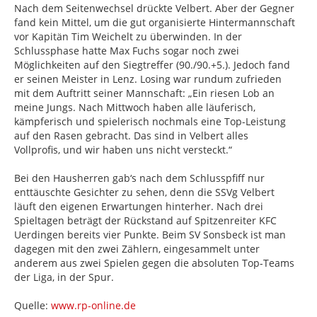
Nach dem Seitenwechsel drückte Velbert. Aber der Gegner
fand kein Mittel, um die gut organisierte Hintermannschaft
vor Kapitän Tim Weichelt zu überwinden. In der
Schlussphase hatte Max Fuchs sogar noch zwei
Möglichkeiten auf den Siegtreffer (90./90.+5.). Jedoch fand
er seinen Meister in Lenz. Losing war rundum zufrieden
mit dem Auftritt seiner Mannschaft: „Ein riesen Lob an
meine Jungs. Nach Mittwoch haben alle läuferisch,
kämpferisch und spielerisch nochmals eine Top-Leistung
auf den Rasen gebracht. Das sind in Velbert alles
Vollprofis, und wir haben uns nicht versteckt.“
Bei den Hausherren gab‘s nach dem Schlusspfiff nur
enttäuschte Gesichter zu sehen, denn die SSVg Velbert
läuft den eigenen Erwartungen hinterher. Nach drei
Spieltagen beträgt der Rückstand auf Spitzenreiter KFC
Uerdingen bereits vier Punkte. Beim SV Sonsbeck ist man
dagegen mit den zwei Zählern, eingesammelt unter
anderem aus zwei Spielen gegen die absoluten Top-Teams
der Liga, in der Spur.
Quelle:
www.rp-online.de