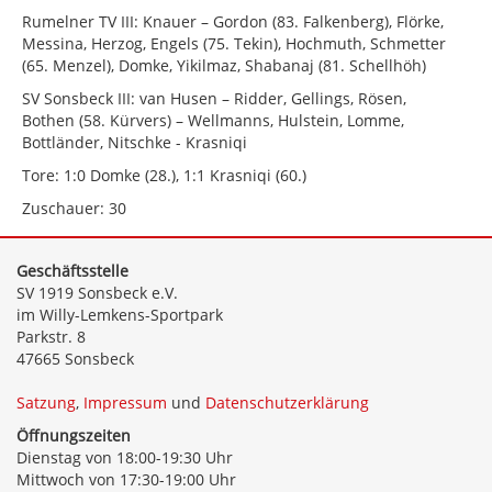
Rumelner TV III: Knauer – Gordon (83. Falkenberg), Flörke,
Messina, Herzog, Engels (75. Tekin), Hochmuth, Schmetter
(65. Menzel), Domke, Yikilmaz, Shabanaj (81. Schellhöh)
SV Sonsbeck III: van Husen – Ridder, Gellings, Rösen,
Bothen (58. Kürvers) – Wellmanns, Hulstein, Lomme,
Bottländer, Nitschke - Krasniqi
Tore: 1:0 Domke (28.), 1:1 Krasniqi (60.)
Zuschauer: 30
Geschäftsstelle
SV 1919 Sonsbeck e.V.
im Willy-Lemkens-Sportpark
Parkstr. 8
47665 Sonsbeck
Satzung
,
Impressum
und
Datenschutzerklärung
Öffnungszeiten
Dienstag von 18:00-19:30 Uhr
Mittwoch von 17:30-19:00 Uhr