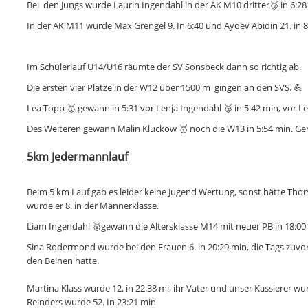
Bei den Jungs wurde Laurin Ingendahl in der AK M10 dritter🥉 in 6:28
In der AK M11 wurde Max Grengel 9. In 6:40 und Aydev Abidin 21. in 
Im Schülerlauf U14/U16 räumte der SV Sonsbeck dann so richtig ab.
Die ersten vier Plätze in der W12 über 1500 m gingen an den SVS. 💪
Lea Topp 🥇 gewann in 5:31 vor Lenja Ingendahl 🥈 in 5:42 min, vor Le
Des Weiteren gewann Malin Kluckow 🥇 noch die W13 in 5:54 min. Ger
5km Jedermannlauf
Beim 5 km Lauf gab es leider keine Jugend Wertung, sonst hätte Tho
wurde er 8. in der Männerklasse.
Liam Ingendahl 🥇gewann die Altersklasse M14 mit neuer PB in 18:00 
Sina Rodermond wurde bei den Frauen 6. in 20:29 min, die Tags zuvo
den Beinen hatte.
Martina Klass wurde 12. in 22:38 mi, ihr Vater und unser Kassierer 
Reinders wurde 52. In 23:21 min