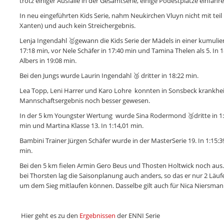
trotz einiger Ausfälle in der Gesamtserie, einige Podestplätze einfahre
In neu eingeführten Kids Serie, nahm Neukirchen Vluyn nicht mit tei
Xanten) und auch kein Streichergebnis.
Lenja Ingendahl 🥇gewann die Kids Serie der Mädels in einer kumulier
17:18 min, vor Nele Schäfer in 17:40 min und Tamina Thelen als 5. In
Albers in 19:08 min.
Bei den Jungs wurde Laurin Ingendahl 🥉 dritter in 18:22 min.
Lea Topp, Leni Harrer und Karo Lohre konnten in Sonsbeck krankheit
Mannschaftsergebnis noch besser gewesen.
In der 5 km Youngster Wertung wurde Sina Rodermond 🥉dritte in 1:0
min und Martina Klasse 13. In 1:14,01 min.
Bambini Trainer Jürgen Schäfer wurde in der MasterSerie 19. In 1:15:3
min.
Bei den 5 km fielen Armin Gero Beus und Thosten Holtwick noch aus. 
bei Thorsten lag die Saisonplanung auch anders, so das er nur 2 Läu
um dem Sieg mitlaufen können. Dasselbe gilt auch für Nica Niersman
Hier geht es zu den
Ergebnissen
der ENNI Serie