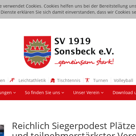
e verwendet Cookies. Cookies helfen uns bei der Bereitstellung uns
ienste erklären Sie sich damit einverstanden, dass wir Cookies se
sen
Leichtathletik
Tischtennis
Turnen
Volleyball
lungen
So finden Sie uns
Unser Verein
Download 
Reichlich Siegerpodest Plätz
und teilnehmerstärkster Vere