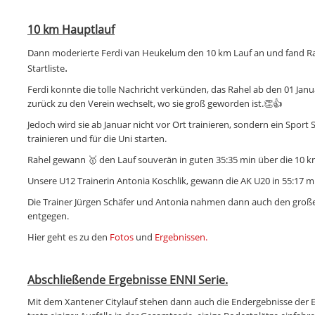
10 km Hauptlauf
Dann moderierte Ferdi van Heukelum den 10 km Lauf an und fand R
.
Startliste
Ferdi konnte die tolle Nachricht verkünden, das Rahel ab den 01 Jan
zurück zu den Verein wechselt, wo sie groß geworden ist.👏👍
Jedoch wird sie ab Januar nicht vor Ort trainieren, sondern ein Spor
trainieren und für die Uni starten.
Rahel gewann 🥇 den Lauf souverän in guten 35:35 min über die 10 k
Unsere U12 Trainerin Antonia Koschlik, gewann die AK U20 in 55:17 m
Die Trainer Jürgen Schäfer und Antonia nahmen dann auch den große
entgegen.
Hier geht es zu den
Fotos
und
Ergebnissen.
Abschließende Ergebnisse ENNI Serie.
Mit dem Xantener Citylauf stehen dann auch die Endergebnisse der E