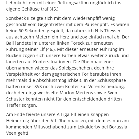
Lehmkuhl, der mit einer Rettungsaktion unglücklich ins
eigene Gehäuse traf (45.).
Sonsbeck II zeigte sich mit dem Wiederanpfiff wenig
geschockt vom Gegentreffer mit dem Pausenpfiff. Es waren
keine 60 Sekunden gespielt, da nahm sich Nils Theysen
aus achtzehn Metern ein Herz und zog einfach mal ab. Der
Ball landete im unteren linken Toreck zur erneuten
Führung seiner Elf (46.). Mit dieser erneuten Führung im
Rücken zogen sich unsere Farben etwas weiter zurück und
lauerten auf Kontersituationen. Die Rheinhausener
übernahmen wieder das Spielgeschehen, doch ihre
Verspieltheit vor dem gegnerischen Tor beraubte ihren
mehrmals die Abschlussmöglichkeit. In der Schlussphase
hatten unser SVS noch zwei Konter zur Vorentscheidung,
doch der eingewechselte Marlon Mertens sowie Sven
Schuster konnten nicht für den entscheidenden dritten
Treffer sorgen.
Am Ende feierte unsere A-Liga-Elf einen knappen
Heimerfolg über den VfL Rheinhausen, mit dem es nun am
kommenden Mittwochabend zum Lokalderby bei Borussia
Veen geht!