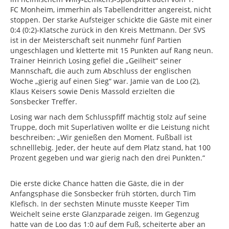
FC Monheim, immerhin als Tabellendritter angereist, nicht
stoppen. Der starke Aufsteiger schickte die Gäste mit einer
0:4 (0:2)-Klatsche zurück in den Kreis Mettmann. Der SVS
ist in der Meisterschaft seit nunmehr fünf Partien
ungeschlagen und kletterte mit 15 Punkten auf Rang neun.
Trainer Heinrich Losing gefiel die „Geilheit“ seiner
Mannschaft, die auch zum Abschluss der englischen
Woche „gierig auf einen Sieg“ war. Jamie van de Loo (2),
Klaus Keisers sowie Denis Massold erzielten die
Sonsbecker Treffer.
Losing war nach dem Schlusspfiff mächtig stolz auf seine
Truppe, doch mit Superlativen wollte er die Leistung nicht
beschreiben: „Wir genießen den Moment. Fußball ist
schnelllebig. Jeder, der heute auf dem Platz stand, hat 100
Prozent gegeben und war gierig nach den drei Punkten.“
Die erste dicke Chance hatten die Gäste, die in der
Anfangsphase die Sonsbecker früh störten, durch Tim
Klefisch. In der sechsten Minute musste Keeper Tim
Weichelt seine erste Glanzparade zeigen. Im Gegenzug
hatte van de Loo das 1:0 auf dem Fuß, scheiterte aber an