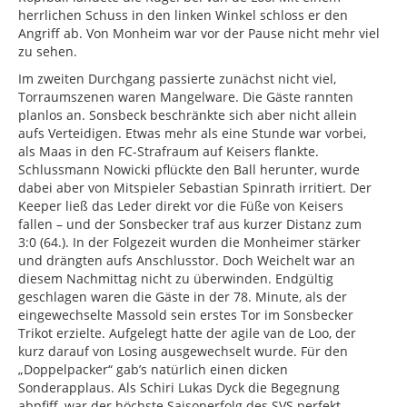
herrlichen Schuss in den linken Winkel schloss er den
Angriff ab. Von Monheim war vor der Pause nicht mehr viel
zu sehen.
Im zweiten Durchgang passierte zunächst nicht viel,
Torraumszenen waren Mangelware. Die Gäste rannten
planlos an. Sonsbeck beschränkte sich aber nicht allein
aufs Verteidigen. Etwas mehr als eine Stunde war vorbei,
als Maas in den FC-Strafraum auf Keisers flankte.
Schlussmann Nowicki pflückte den Ball herunter, wurde
dabei aber von Mitspieler Sebastian Spinrath irritiert. Der
Keeper ließ das Leder direkt vor die Füße von Keisers
fallen – und der Sonsbecker traf aus kurzer Distanz zum
3:0 (64.). In der Folgezeit wurden die Monheimer stärker
und drängten aufs Anschlusstor. Doch Weichelt war an
diesem Nachmittag nicht zu überwinden. Endgültig
geschlagen waren die Gäste in der 78. Minute, als der
eingewechselte Massold sein erstes Tor im Sonsbecker
Trikot erzielte. Aufgelegt hatte der agile van de Loo, der
kurz darauf von Losing ausgewechselt wurde. Für den
„Doppelpacker“ gab’s natürlich einen dicken
Sonderapplaus. Als Schiri Lukas Dyck die Begegnung
abpfiff, war der höchste Saisonerfolg des SVS perfekt.