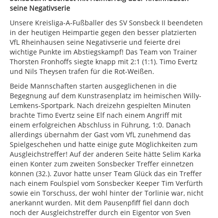
seine Negativserie
Unsere Kreisliga-A-Fußballer des SV Sonsbeck II beendeten
in der heutigen Heimpartie gegen den besser platzierten
VfL Rheinhausen seine Negativserie und feierte drei
wichtige Punkte im Abstiegskampf! Das Team von Trainer
Thorsten Fronhoffs siegte knapp mit 2:1 (1:1). Timo Evertz
und Nils Theysen trafen für die Rot-Weißen.
Beide Mannschaften starten ausgeglichenen in die
Begegnung auf dem Kunstrasenplatz im heimischen Willy-
Lemkens-Sportpark. Nach dreizehn gespielten Minuten
brachte Timo Evertz seine Elf nach einem Angriff mit
einem erfolgreichen Abschluss in Führung, 1:0. Danach
allerdings übernahm der Gast vom VfL zunehmend das
Spielgeschehen und hatte einige gute Möglichkeiten zum
Ausgleichstreffer! Auf der anderen Seite hätte Selim Karka
einen Konter zum zweiten Sonsbecker Treffer einnetzen
können (32.). Zuvor hatte unser Team Glück das ein Treffer
nach einem Foulspiel vom Sonsbecker Keeper Tim Verfürth
sowie ein Torschuss, der wohl hinter der Torlinie war, nicht
anerkannt wurden. Mit dem Pausenpfiff fiel dann doch
noch der Ausgleichstreffer durch ein Eigentor von Sven