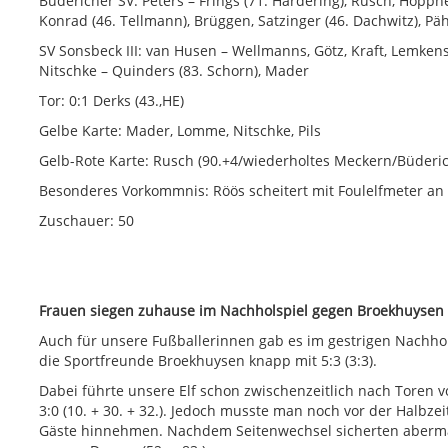
Büdericher SV: Peters – Frings (71. Hardering), Rusch, Höppne
Konrad (46. Tellmann), Brüggen, Satzinger (46. Dachwitz), Päh
SV Sonsbeck III: van Husen – Wellmanns, Götz, Kraft, Lemkens 
Nitschke – Quinders (83. Schorn), Mader
Tor: 0:1 Derks (43.,HE)
Gelbe Karte: Mader, Lomme, Nitschke, Pils
Gelb-Rote Karte: Rusch (90.+4/wiederholtes Meckern/Büderic
Besonderes Vorkommnis: Röös scheitert mit Foulelfmeter an 
Zuschauer: 50
Frauen siegen zuhause im Nachholspiel gegen Broekhuysen
Auch für unsere Fußballerinnen gab es im gestrigen Nachho
die Sportfreunde Broekhuysen knapp mit 5:3 (3:3).
Dabei führte unsere Elf schon zwischenzeitlich nach Toren
3:0 (10. + 30. + 32.). Jedoch musste man noch vor der Halbz
Gäste hinnehmen. Nachdem Seitenwechsel sicherten abermals 