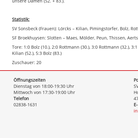
unsere Damen (52. + 83.).
Statistik:
SV Sonsbeck (Frauen): Lörcks – Kilian, Pimingstorfer, Bolz, 
SF Broekhuysen: Slotten – Maes, Mölder, Peun, Thissen, Aert
Tore: 1:0 Bolz (10.), 2:0 Rottmann (30.), 3:0 Rottmann (32.), 3:1 
Kilian (52.), 5:3 Bolz (83.)
Zuschauer: 20
Öffnungszeiten
Po
Dienstag von 18:00-19:30 Uhr
SV
Mittwoch von 17:30-19:00 Uhr
Ho
Telefon
4
02838-1631
E-
i