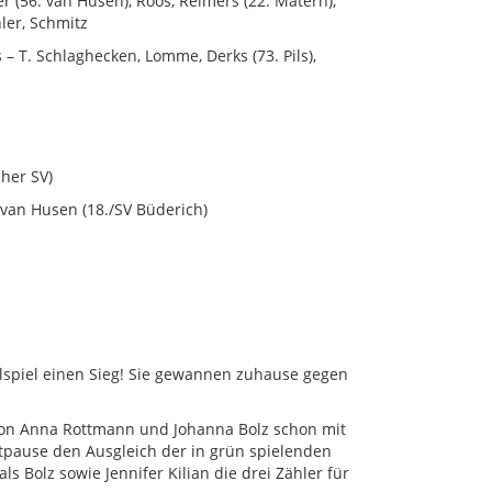
r (56. van Husen), Röös, Reimers (22. Matern),
ler, Schmitz
– T. Schlaghecken, Lomme, Derks (73. Pils),
her SV)
van Husen (18./SV Büderich)
lspiel einen Sieg! Sie gewannen zuhause gegen
 von Anna Rottmann und Johanna Bolz schon mit
eitpause den Ausgleich der in grün spielenden
Bolz sowie Jennifer Kilian die drei Zähler für