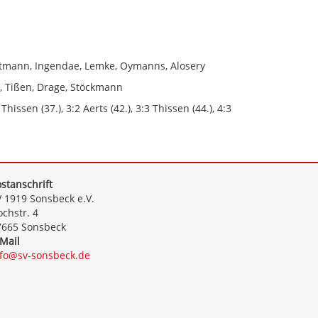
Rottmann, Ingendae, Lemke, Oymanns, Alosery
s, Tißen, Drage, Stöckmann
Thissen (37.), 3:2 Aerts (42.), 3:3 Thissen (44.), 4:3
stanschrift
 1919 Sonsbeck e.V.
chstr. 4
7665 Sonsbeck
Mail
nfo@sv-sonsbeck.de