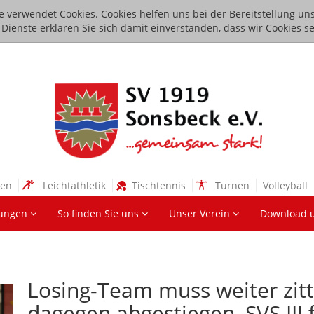
e verwendet Cookies. Cookies helfen uns bei der Bereitstellung uns
ienste erklären Sie sich damit einverstanden, dass wir Cookies se
sen
Leichtathletik
Tischtennis
Turnen
Volleyball
lungen
So finden Sie uns
Unser Verein
Download 
Losing-Team muss weiter zitter
dagegen abgestiegen, SVS III 