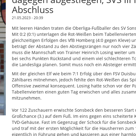
Abschluss
21.05.2023 - 20:39
Mit leeren Händen traten die Oberliga-Fußballer des SV Son
Mit 0:2 (0:1) unterlagen die Rot-Weißen beim Tabellenviert
gleichzeitigen Erfolgen des VfB Homberg (4:0 gegen Kleve) u
beträgt der Abstand zu den Abstiegsrängen nur noch vier Zä
muss die Mannschaft von Trainer Heinrich Losing weiter um
bei sechs Punkten Rückstand und einem viel schlechteren T
die Landesliga planen. Somit muss noch ein Absteiger ermitt
Mit der gleichen Elf wie beim 7:1 Erfolg über den FSV Duisb
Zählbares mitnehmen, jedoch fehlte den Rot-Weißen das Spie
Offensive zweimal konsequent. Losing hatte schon vor der Pa
Tabellenvierten einen guten Tag erwischen und alles zusa
mitzunehmen.
Vor 122 Zuschauern erwischte Sonsbeck den besseren Start u
Großchance (3.) auf dem Fuß. Im eins gegen eins scheiterte
TVD-Gehäuse. Fast im Gegenzug der Schock für die Sonsbecke
und traf mit der ersten Möglichkeit für die Hausherren zum 1
eigentlich in Führung gehen und kassieren aus einer harmlo