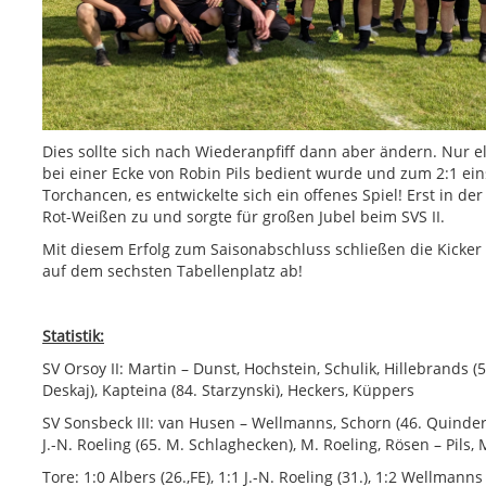
Dies sollte sich nach Wiederanpfiff dann aber ändern. Nur 
bei einer Ecke von Robin Pils bedient wurde und zum 2:1 ei
Torchancen, es entwickelte sich ein offenes Spiel! Erst in de
Rot-Weißen zu und sorgte für großen Jubel beim SVS II.
Mit diesem Erfolg zum Saisonabschluss schließen die Kicker
auf dem sechsten Tabellenplatz ab!
Statistik:
SV Orsoy II: Martin – Dunst, Hochstein, Schulik, Hillebrands (57
Deskaj), Kapteina (84. Starzynski), Heckers, Küppers
SV Sonsbeck III: van Husen – Wellmanns, Schorn (46. Quinders)
J.-N. Roeling (65. M. Schlaghecken), M. Roeling, Rösen – Pils,
Tore: 1:0 Albers (26.,FE), 1:1 J.-N. Roeling (31.), 1:2 Wellmanns (