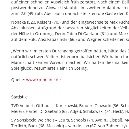
auf einen schnellen Ausgleich früh zerstört. Nach einem Ball
postwendend zu. Glowacki staubte, im zweiten Anlauf nach
zum 2:0 (49.) ab. Aber auch danach steckten die Gäste den K
Nonaka (52.), Keisers (70.) und der eingewechselte Max Fuchs
Abschlüssen. Aufgrund der besseren Möglichkeiten der Velbe
der Höhe in Ordnung. Denn Fabio Di Gaetano (61.) und Mark
auf dem Fuß. Alex Fabasinski (66.) und Wegner scheiterten so
„Wenn wir im ersten Durchgang getroffen hätten, hätte das 
natürlich schwer. Velbert ist enorm ballsicher. Wir haben i
Mannschaft keinen Vorwurf machen. Wir hatten diesmal kei
Spielglück“, resümierte Heinrich Losing.
Quelle:
www.rp-online.de
Statistik:
TVD Velbert: Offhaus – Korczowski, Brauer, Glowacki (86. Schu
Meier), Härtel, Di Gaetano (65. Adjei), Schikowski (74. Heck), 
SV Sonsbeck: Weichelt – Leurs, Schoofs (74. Aydin), Elspaß, Me
Terfloth, Baek (68. Massold) – van de Loo (67. von Zabiensky),