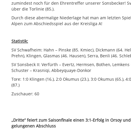
zumindest noch für den Ehrentreffer unserer Sonsbecker! S
über die Torlinie (85.).
Durch diese abermalige Niederlage hat man am letzten Spie
Alpen zum Abschiedsspiel aus der Kreisliga A!
Statistik:
SV Schwafheim: Hahn – Pinske (85. Kmiec), Dickmann (64. He
Prehn), Klingen, Glasmas (46. Hausen), Serra, Benli (46. Schl
SV Sonsbeck II: Verfürth – Evertz, Hermsen, Bothen, Lemkens –
Schuster – Krasniqi, Abbeyquaye-Donkor
Tore: 1:0 Klingen (16.), 2:0 Okumus (23.), 3:0 Okumus (65.), 4:0
(87.)
Zuschauer: 60
,,Dritte“ feiert zum Saisonfinale einen 3:1-Erfolg in Orsoy 
gelungenen Abschluss