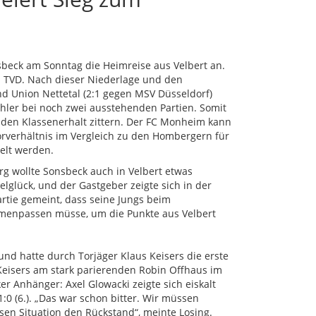
sbeck am Sonntag die Heimreise aus Velbert an.
en TVD. Nach dieser Niederlage und den
nd Union Nettetal (2:1 gegen MSV Düsseldorf)
hler bei noch zwei ausstehenden Partien. Somit
 den Klassenerhalt zittern. Der FC Monheim kann
orverhältnis im Vergleich zu den Hombergern für
elt werden.
urg wollte Sonsbeck auch in Velbert etwas
lglück, und der Gastgeber zeigte sich in der
rtie gemeint, dass seine Jungs beim
mmenpassen müsse, um die Punkte aus Velbert
nd hatte durch Torjäger Klaus Keisers die erste
 Keisers am stark parierenden Robin Offhaus im
r Anhänger: Axel Glowacki zeigte sich eiskalt
:0 (6.). „Das war schon bitter. Wir müssen
sen Situation den Rückstand“, meinte Losing.