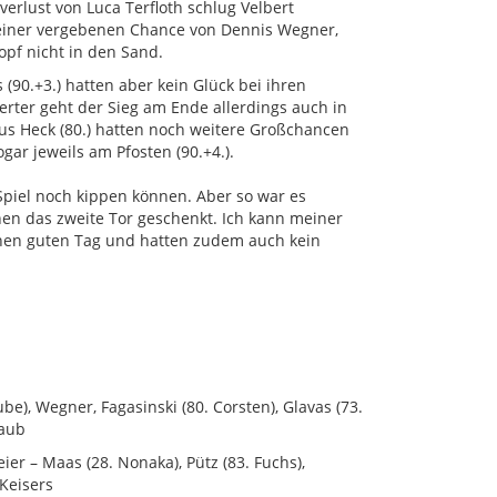
verlust von Luca Terfloth schlug Velbert
 einer vergebenen Chance von Dennis Wegner,
opf nicht in den Sand.
 (90.+3.) hatten aber kein Glück bei ihren
rter geht der Sieg am Ende allerdings auch in
us Heck (80.) hatten noch weitere Großchancen
gar jeweils am Pfosten (90.+4.).
Spiel noch kippen können. Aber so war es
hnen das zweite Tor geschenkt. Ich kann meiner
nen guten Tag und hatten zudem auch kein
be), Wegner, Fagasinski (80. Corsten), Glavas (73.
Haub
ier – Maas (28. Nonaka), Pütz (83. Fuchs),
 Keisers