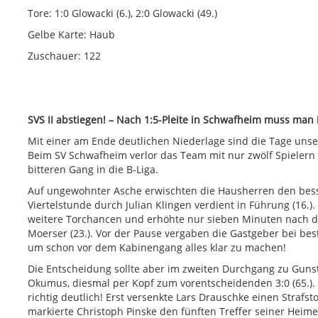
Tore: 1:0 Glowacki (6.), 2:0 Glowacki (49.)
Gelbe Karte: Haub
Zuschauer: 122
SVS II abstiegen! – Nach 1:5-Pleite in Schwafheim muss man i
Mit einer am Ende deutlichen Niederlage sind die Tage unsere
Beim SV Schwafheim verlor das Team mit nur zwölf Spielern i
bitteren Gang in die B-Liga.
Auf ungewohnter Asche erwischten die Hausherren den bess
Viertelstunde durch Julian Klingen verdient in Führung (16.).
weitere Torchancen und erhöhte nur sieben Minuten nach de
Moerser (23.). Vor der Pause vergaben die Gastgeber bei be
um schon vor dem Kabinengang alles klar zu machen!
Die Entscheidung sollte aber im zweiten Durchgang zu Gunst
Okumus, diesmal per Kopf zum vorentscheidenden 3:0 (65.).
richtig deutlich! Erst versenkte Lars Drauschke einen Strafs
markierte Christoph Pinske den fünften Treffer seiner Heimelf