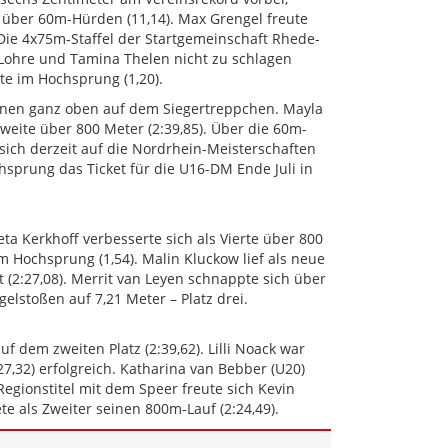
ch über 60m-Hürden (11,14). Max Grengel freute
 Die 4x75m-Staffel der Startgemeinschaft Rhede-
 Lohre und Tamina Thelen nicht zu schlagen
ite im Hochsprung (1,20).
innen ganz oben auf dem Siegertreppchen. Mayla
ite über 800 Meter (2:39,85). Über die 60m-
t sich derzeit auf die Nordrhein-Meisterschaften
hsprung das Ticket für die U16-DM Ende Juli in
eta Kerkhoff verbesserte sich als Vierte über 800
m Hochsprung (1,54). Malin Kluckow lief als neue
 (2:27,08). Merrit van Leyen schnappte sich über
elstoßen auf 7,21 Meter – Platz drei.
 dem zweiten Platz (2:39,62). Lilli Noack war
27,32) erfolgreich. Katharina van Bebber (U20)
Regionstitel mit dem Speer freute sich Kevin
e als Zweiter seinen 800m-Lauf (2:24,49).