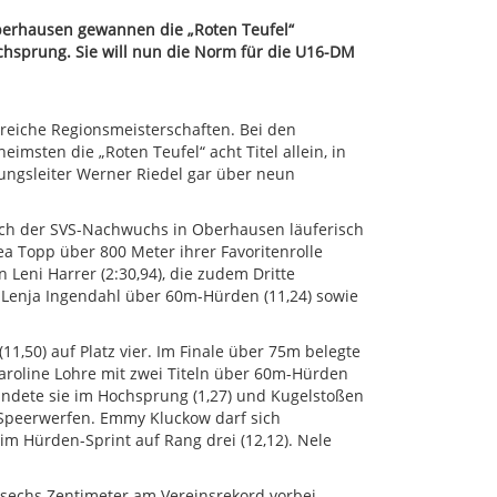
berhausen gewannen die „Roten Teufel“
hsprung. Sie will nun die Norm für die U16-DM
greiche Regionsmeisterschaften. Bei den
sten die „Roten Teufel“ acht Titel allein, in
ilungsleiter Werner Riedel gar über neun
ich der SVS-Nachwuchs in Oberhausen läuferisch
a Topp über 800 Meter ihrer Favoritenrolle
 Leni Harrer (2:30,94), die zudem Dritte
 Lenja Ingendahl über 60m-Hürden (11,24) sowie
11,50) auf Platz vier. Im Finale über 75m belegte
aroline Lohre mit zwei Titeln über 60m-Hürden
landete sie im Hochsprung (1,27) und Kugelstoßen
 Speerwerfen. Emmy Kluckow darf sich
im Hürden-Sprint auf Rang drei (12,12). Nele
sechs Zentimeter am Vereinsrekord vorbei,