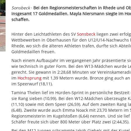
Sonsbeck
·
Bei den Regionsmeisterschaften in Rhede und O
insgesamt 17 Goldmedaillen. Mayla Niersmann siegte im Hoc
schaffen.
Hinter den Leichtathleten des SV
Sonsbeck
liegen zwei erfol
Wettbewerben in Oberhausen für den U12/U14-Nachwuchs heim
Rhede, wo sich die älteren Athleten trafen, durfte sich Abte
Goldmedaillen freuen.
Nach einem Aufbaujahr im vergangenen Jahr präsentierte s
wie technisch in guter Form. Bei den W13-Mädchen wurde Le
gerecht. Sie gewann in 2:28,68 Minuten vor Vereinskameradin
im
Hochsprung
mit 1,39 Metern wurde. Bronze ging auch an
im Speerwurf (18,11).
Tamina Thelen lief im Hürden-Sprint in persönliche Bestzeit (
sie Rang sieben (10,99). Bei den W12-Mädchen überzeugte K
(11,10) sowie mit dem Speer (26,59). Auf dem zweiten Rang 
(6,48). Zweite wurde auch Emma Noack mit 23,70 Metern im
Regionsmeisterin im Kugelstoßen (6,64) nennen. Und sie lief 
Schäfer freute sich über 800 Meter über Platz zwei (2:44,35).
Bei den M12-Jungen schrammte Jakob Giebels mit der Kugel 