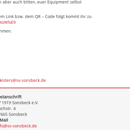
h aber auch bitten, euer Equipment selbst
em Link bzw. dem QR – Code folgt kommt ihr zu
JXo9tfxE9
ehmen.
i.kisters@sv-sonsbeck.de
stanschrift
 1919 Sonsbeck e.V.
chstr. 4
7665 Sonsbeck
Mail
nfo@sv-sonsbeck.de