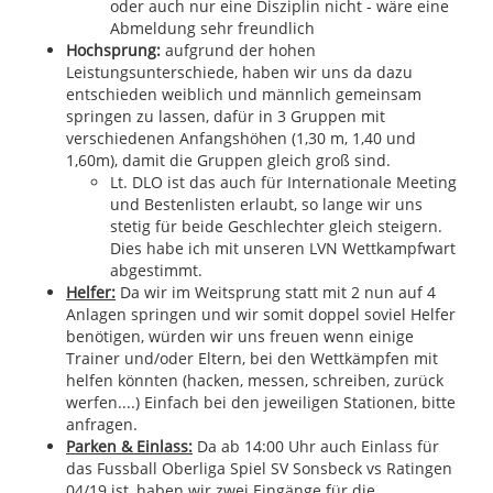
oder auch nur eine Disziplin nicht - wäre eine
Abmeldung sehr freundlich
Hochsprung:
aufgrund der hohen
Leistungsunterschiede, haben wir uns da dazu
entschieden weiblich und männlich gemeinsam
springen zu lassen, dafür in 3 Gruppen mit
verschiedenen Anfangshöhen (1,30 m, 1,40 und
1,60m), damit die Gruppen gleich groß sind.
Lt. DLO ist das auch für Internationale Meeting
und Bestenlisten erlaubt, so lange wir uns
stetig für beide Geschlechter gleich steigern.
Dies habe ich mit unseren LVN Wettkampfwart
abgestimmt.
Helfer:
Da wir im Weitsprung statt mit 2 nun auf 4
Anlagen springen und wir somit doppel soviel Helfer
benötigen, würden wir uns freuen wenn einige
Trainer und/oder Eltern, bei den Wettkämpfen mit
helfen könnten (hacken, messen, schreiben, zurück
werfen....) Einfach bei den jeweiligen Stationen, bitte
anfragen.
Parken & Einlass:
Da ab 14:00 Uhr auch Einlass für
das Fussball Oberliga Spiel SV Sonsbeck vs Ratingen
04/19 ist, haben wir zwei Eingänge für die