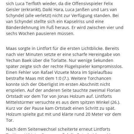
sich Luca Terfloth wieder, da die Offensivspieler Felix
Geisler (erkrankt), Daiki Hara, Luca Janßen und Lars van
Schyndel (alle verletzt) nicht zur Verfügung standen. Bei
van Schyndel stellte sich ein Kapselriss und eine
Bänderdehnung im Fuß heraus. Er wird zwischen vier und
sechs Wochen pausieren müssen.
Maas sorgte in Lintfort für die ersten Lichtblicke. Bereits
nach vier Minuten setzte er eine scharfe Hereingabe von
Yechan Baek über die Torlatte. Nur wenige Sekunden
später zeigte sich der rechte Flügelspieler kompromisslos.
Einen Fehler von Rafael Vizuete Mora im Spielaufbau
bestrafte Maas mit dem 1:0 (7.). Weitere Torchancen
konnte sich der Oberligist im ersten Abschnitt nicht
erspielen. Auf der anderen Seite tauchte zweimal Florian
Ortstadt vor dem Tor von Jonas Holzum auf. Lintforts
Mittelstürmer versuchte es aus dem spitzen Winkel (26.).
Kurz vor der Pause kam Ortstadt einen Schritt zu spät.
Holzum spielte gut mit und klärte rund 20 Meter vor dem
Tor.
Nach dem Seitenwechsel scheiterte erneut Lintforts