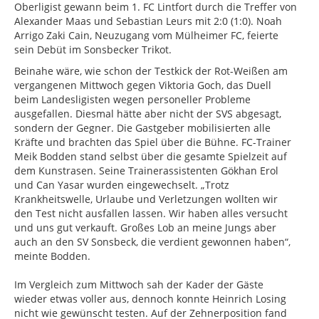
Oberligist gewann beim 1. FC Lintfort durch die Treffer von
Alexander Maas und Sebastian Leurs mit 2:0 (1:0). Noah
Arrigo Zaki Cain, Neuzugang vom Mülheimer FC, feierte
sein Debüt im Sonsbecker Trikot.
Beinahe wäre, wie schon der Testkick der Rot-Weißen am
vergangenen Mittwoch gegen Viktoria Goch, das Duell
beim Landesligisten wegen personeller Probleme
ausgefallen. Diesmal hätte aber nicht der SVS abgesagt,
sondern der Gegner. Die Gastgeber mobilisierten alle
Kräfte und brachten das Spiel über die Bühne. FC-Trainer
Meik Bodden stand selbst über die gesamte Spielzeit auf
dem Kunstrasen. Seine Trainerassistenten Gökhan Erol
und Can Yasar wurden eingewechselt. „Trotz
Krankheitswelle, Urlaube und Verletzungen wollten wir
den Test nicht ausfallen lassen. Wir haben alles versucht
und uns gut verkauft. Großes Lob an meine Jungs aber
auch an den SV Sonsbeck, die verdient gewonnen haben“,
meinte Bodden.
Im Vergleich zum Mittwoch sah der Kader der Gäste
wieder etwas voller aus, dennoch konnte Heinrich Losing
nicht wie gewünscht testen. Auf der Zehnerposition fand