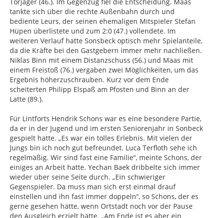
Torjäger (46.). Im Gegenzug fiel die Entscheidung. Maas
tankte sich über die rechte Außenbahn durch und
bediente Leurs, der seinen ehemaligen Mitspieler Stefan
Hüpen überlistete und zum 2:0 (47.) vollendete. Im
weiteren Verlauf hatte Sonsbeck optisch mehr Spielanteile,
da die Kräfte bei den Gastgebern immer mehr nachließen.
Niklas Binn mit einem Distanzschuss (56.) und Maas mit
einem Freistoß (76.) vergaben zwei Möglichkeiten, um das
Ergebnis höherzuschrauben. Kurz vor dem Ende
scheiterten Philipp Elspaß am Pfosten und Binn an der
Latte (89.).
Für Lintforts Hendrik Schons war es eine besondere Partie,
da er in der Jugend und im ersten Seniorenjahr in Sonbeck
gespielt hatte. „Es war ein tolles Erlebnis. Mit vielen der
Jungs bin ich noch gut befreundet. Luca Terfloth sehe ich
regelmäßig. Wir sind fast eine Familie“, meinte Schons, der
einiges an Arbeit hatte. Yechan Baek dribbelte sich immer
wieder über seine Seite durch. „Ein schwieriger
Gegenspieler. Da muss man sich erst einmal drauf
einstellen und ihn fast immer doppeln“, so Schons, der es
gerne gesehen hätte, wenn Ortstadt noch vor der Pause
den Ausgleich erzielt hätte. „Am Ende ist es aber ein