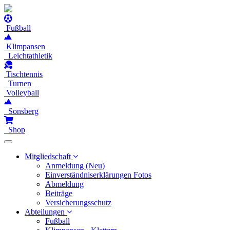
Fußball
Klimpansen
Leichtathletik
Tischtennis
Turnen
Volleyball
Sonsberg
Shop
Toggle
navigation
Mitgliedschaft
Anmeldung (Neu)
Einverständniserklärungen Fotos
Abmeldung
Beiträge
Versicherungsschutz
Abteilungen
Fußball