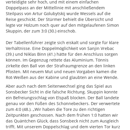
verteidigte sehr hoch, und mit einem einfachen
Doppelpass an der Mittellinie mit anschließendem
Steilpass von Artur Golubytskij wurde Wessels auf die
Reise geschickt. Der Stürmer behielt die Übersicht und
legte vor Holzum noch quer auf den mitgelaufenen Simon
Skuppin, der zum 3:0 (30.) einschob.
Der Tabellenführer zeigte sich eiskalt und sorgte für klare
Verhältnisse. Eine Doppelmöglichkeit von Sanjin Vrebac
(39.) und Niklas Binn (41.) hätte für den Anschluss sorgen
können. Im Gegenzug rettete das Aluminium. Tönnis
zirkelte den Ball von der Strafraumgrenze an den linken
Pfosten. Mit neuem Mut und neuen Vorgaben kamen die
Rot-Weißen aus der Kabine und glaubten an eine Wende.
Aber auch nach dem Seitenwechsel ging das Spiel aus
Sonsbecker Sicht in die falsche Richtung. Skuppin konnte
ein Befreiungsschlag von Elspaß blocken. Der Ball landete
genau vor den Füßen des Schonnebeckers. Der verwertete
zum 4:0 (48.). „Wir haben die Tore zu den richtigen
Zeitpunkten geschossen. Nach dem frühen 1:0 hatten wir
das Quäntchen Glück, dass Sonsbeck nicht zum Ausgleich
trifft. Mit unserem Doppelschlag und dem vierten Tor kurz