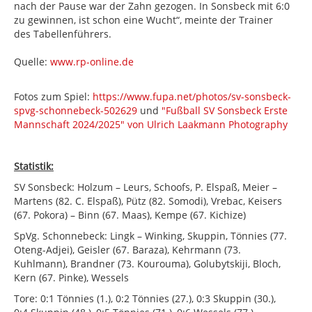
nach der Pause war der Zahn gezogen. In Sonsbeck mit 6:0
zu gewinnen, ist schon eine Wucht“, meinte der Trainer
des Tabellenführers.
Quelle:
www.rp-online.de
Fotos zum Spiel:
https://www.fupa.net/photos/sv-sonsbeck-
spvg-schonnebeck-502629
und
"Fußball SV Sonsbeck Erste
Mannschaft 2024/2025" von Ulrich Laakmann Photography
Statistik:
SV Sonsbeck: Holzum – Leurs, Schoofs, P. Elspaß, Meier –
Martens (82. C. Elspaß), Pütz (82. Somodi), Vrebac, Keisers
(67. Pokora) – Binn (67. Maas), Kempe (67. Kichize)
SpVg. Schonnebeck: Lingk – Winking, Skuppin, Tönnies (77.
Oteng-Adjei), Geisler (67. Baraza), Kehrmann (73.
Kuhlmann), Brandner (73. Kourouma), Golubytskiji, Bloch,
Kern (67. Pinke), Wessels
Tore: 0:1 Tönnies (1.), 0:2 Tönnies (27.), 0:3 Skuppin (30.),