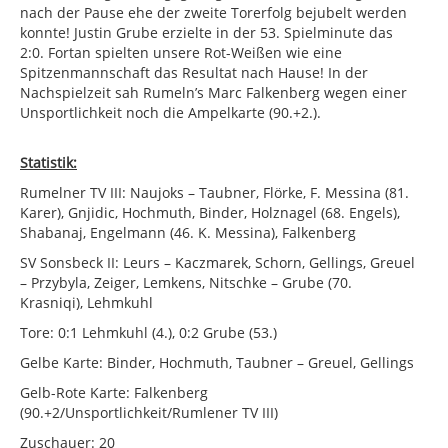
nach der Pause ehe der zweite Torerfolg bejubelt werden
konnte! Justin Grube erzielte in der 53. Spielminute das
2:0. Fortan spielten unsere Rot-Weißen wie eine
Spitzenmannschaft das Resultat nach Hause! In der
Nachspielzeit sah Rumeln’s Marc Falkenberg wegen einer
Unsportlichkeit noch die Ampelkarte (90.+2.).
Statistik:
Rumelner TV III: Naujoks – Taubner, Flörke, F. Messina (81.
Karer), Gnjidic, Hochmuth, Binder, Holznagel (68. Engels),
Shabanaj, Engelmann (46. K. Messina), Falkenberg
SV Sonsbeck II: Leurs – Kaczmarek, Schorn, Gellings, Greuel
– Przybyla, Zeiger, Lemkens, Nitschke – Grube (70.
Krasniqi), Lehmkuhl
Tore: 0:1 Lehmkuhl (4.), 0:2 Grube (53.)
Gelbe Karte: Binder, Hochmuth, Taubner – Greuel, Gellings
Gelb-Rote Karte: Falkenberg
(90.+2/Unsportlichkeit/Rumlener TV III)
Zuschauer: 20