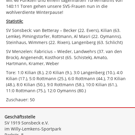
Mit 46 Punkten und einem sagenhaften Torverhältnis von
140:11 Toren gehen unsere SVS-Frauen nun in die
wohlverdiente Winterpause!
Statistik:
SV Sonsbeck: van Betteray – Becker (22. Evers), Kilian (63.
Lemke), Pimingstorfer, Rottmann, Al Masri (22. Oymanns),
Steinhaus, Wimmers (22. Rixen), Langenberg (63. Schlicht)
SV Menzelen: Fabricius – Wieder, Landwehrs (37. van den
Brock), Angenendt, Kosthorst (65. Schistek), Amato,
Hartmann, Kramer, Weber
Tore: 1:0 Kilian (8.), 2:0 Kilian (9.), 3:0 Langenberg (10.), 4:0
Kilian (17.), 5:0 Rottmann (25.), 6:0 Rottmann (44.), 7:0 Kilian
(48.), 8:0 Kilian (50.), 9:0 Rottmann (58.), 10:0 Kilian (61.),
11:0 Rottmann (75.), 12:0 Oymanns (80.)
Zuschauer: 50
Geschäftsstelle
SV 1919 Sonsbeck e.V.
im Willy-Lemkens-Sportpark
Parkstr. 8