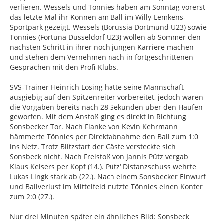
verlieren. Wessels und Tönnies haben am Sonntag vorerst
das letzte Mal ihr Können am Ball im Willy-Lemkens-
Sportpark gezeigt. Wessels (Borussia Dortmund U23) sowie
Tönnies (Fortuna Düsseldorf U23) wollen ab Sommer den
nächsten Schritt in ihrer noch jungen Karriere machen
und stehen dem Vernehmen nach in fortgeschrittenen
Gesprächen mit den Profi-Klubs.
SVS-Trainer Heinrich Losing hatte seine Mannschaft
ausgiebig auf den Spitzenreiter vorbereitet, jedoch waren
die Vorgaben bereits nach 28 Sekunden über den Haufen
geworfen. Mit dem Anstoß ging es direkt in Richtung
Sonsbecker Tor. Nach Flanke von Kevin Kehrmann
hämmerte Tönnies per Direktabnahme den Ball zum 1:0
ins Netz. Trotz Blitzstart der Gäste versteckte sich
Sonsbeck nicht. Nach Freistoß von Jannis Pütz vergab
Klaus Keisers per Kopf (14.). Pütz‘ Distanzschuss wehrte
Lukas Lingk stark ab (22.). Nach einem Sonsbecker Einwurf
und Ballverlust im Mittelfeld nutzte Tönnies einen Konter
zum 2:0 (27.).
Nur drei Minuten später ein ähnliches Bild: Sonsbeck