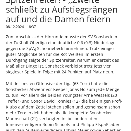
schließt zu Aufstiegsrängen
auf und die Damen feiern
08.12.2024 - 18:37
Zum Abschluss der Hinrunde musste der SV Sonsbeck in
der Fußball-Oberliga eine deutliche 0:6 (0:3)-Niederlage
gegen die SpVg Schonnebeck hinnehmen. Trotz einiger
guter Möglichkeiten für die Rot-Weißen im ersten
Durchgang zeigte der Spitzenreiter, warum er derzeit das
Maß aller Dinge ist. Sonsbeck verbleibt trotz jetzt vier
siegloser Spiele in Folge mit 24 Punkten auf Platz neun.
Mit der besten Offensive der Liga (63 Tore) hatte die
Sonsbecker Abwehr vor Keeper Jonas Holzum jede Menge
zu tun. Vor allem die beiden Youngster Arne Wessels (20
Treffer) und Conor David Tönnies (12), die bei einigen Profi-
Klubs auf dem Zettel stehen sollen und gemeinsam schon
mehr Tore erzielt haben als die komplette Sonsbecker
Mannschaft (21), verlangten insbesondere den
Innenverteidigern Robin Schoofs und Philipp Elspaß, aber
auch den Außenverteidigern Tobias Meier sowie Sebastian