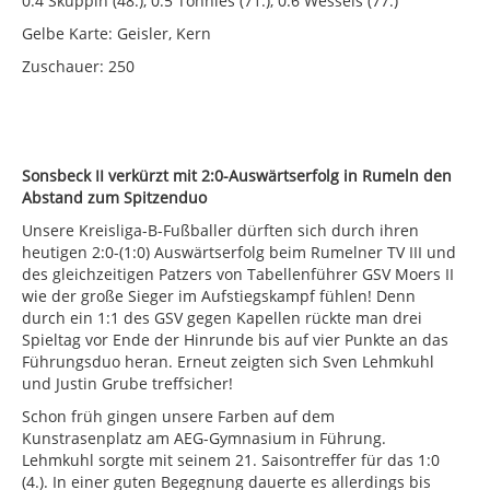
0:4 Skuppin (48.), 0:5 Tönnies (71.), 0:6 Wessels (77.)
Gelbe Karte: Geisler, Kern
Zuschauer: 250
Sonsbeck II verkürzt mit 2:0-Auswärtserfolg in Rumeln den
Abstand zum Spitzenduo
Unsere Kreisliga-B-Fußballer dürften sich durch ihren
heutigen 2:0-(1:0) Auswärtserfolg beim Rumelner TV III und
des gleichzeitigen Patzers von Tabellenführer GSV Moers II
wie der große Sieger im Aufstiegskampf fühlen! Denn
durch ein 1:1 des GSV gegen Kapellen rückte man drei
Spieltag vor Ende der Hinrunde bis auf vier Punkte an das
Führungsduo heran. Erneut zeigten sich Sven Lehmkuhl
und Justin Grube treffsicher!
Schon früh gingen unsere Farben auf dem
Kunstrasenplatz am AEG-Gymnasium in Führung.
Lehmkuhl sorgte mit seinem 21. Saisontreffer für das 1:0
(4.). In einer guten Begegnung dauerte es allerdings bis