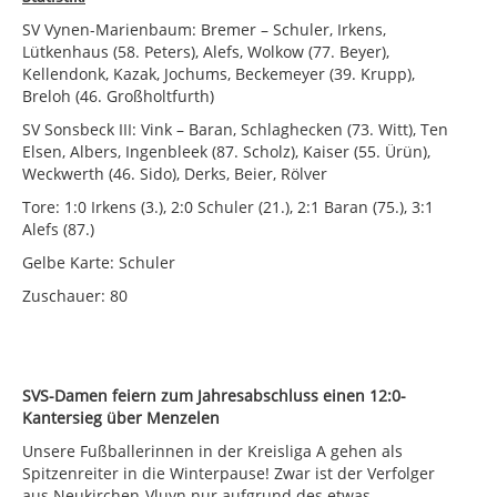
SV Vynen-Marienbaum: Bremer – Schuler, Irkens,
Lütkenhaus (58. Peters), Alefs, Wolkow (77. Beyer),
Kellendonk, Kazak, Jochums, Beckemeyer (39. Krupp),
Breloh (46. Großholtfurth)
SV Sonsbeck III: Vink – Baran, Schlaghecken (73. Witt), Ten
Elsen, Albers, Ingenbleek (87. Scholz), Kaiser (55. Ürün),
Weckwerth (46. Sido), Derks, Beier, Rölver
Tore: 1:0 Irkens (3.), 2:0 Schuler (21.), 2:1 Baran (75.), 3:1
Alefs (87.)
Gelbe Karte: Schuler
Zuschauer: 80
SVS-Damen feiern zum Jahresabschluss einen 12:0-
Kantersieg über Menzelen
Unsere Fußballerinnen in der Kreisliga A gehen als
Spitzenreiter in die Winterpause! Zwar ist der Verfolger
aus Neukirchen-Vluyn nur aufgrund des etwas