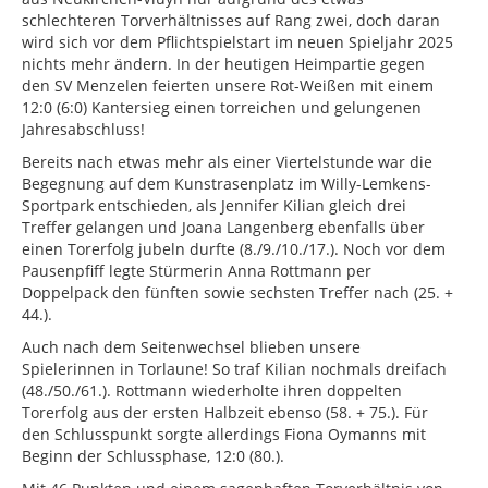
schlechteren Torverhältnisses auf Rang zwei, doch daran
wird sich vor dem Pflichtspielstart im neuen Spieljahr 2025
nichts mehr ändern. In der heutigen Heimpartie gegen
den SV Menzelen feierten unsere Rot-Weißen mit einem
12:0 (6:0) Kantersieg einen torreichen und gelungenen
Jahresabschluss!
Bereits nach etwas mehr als einer Viertelstunde war die
Begegnung auf dem Kunstrasenplatz im Willy-Lemkens-
Sportpark entschieden, als Jennifer Kilian gleich drei
Treffer gelangen und Joana Langenberg ebenfalls über
einen Torerfolg jubeln durfte (8./9./10./17.). Noch vor dem
Pausenpfiff legte Stürmerin Anna Rottmann per
Doppelpack den fünften sowie sechsten Treffer nach (25. +
44.).
Auch nach dem Seitenwechsel blieben unsere
Spielerinnen in Torlaune! So traf Kilian nochmals dreifach
(48./50./61.). Rottmann wiederholte ihren doppelten
Torerfolg aus der ersten Halbzeit ebenso (58. + 75.). Für
den Schlusspunkt sorgte allerdings Fiona Oymanns mit
Beginn der Schlussphase, 12:0 (80.).