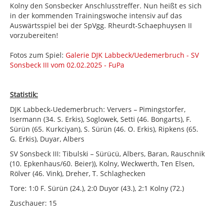
Kolny den Sonsbecker Anschlusstreffer. Nun heißt es sich
in der kommenden Trainingswoche intensiv auf das
Auswärtsspiel bei der SpVgg. Rheurdt-Schaephuysen II
vorzubereiten!
Fotos zum Spiel:
Galerie DJK Labbeck/Uedemerbruch - SV
Sonsbeck III vom 02.02.2025 - FuPa
Statistik:
DJK Labbeck-Uedemerbruch: Ververs – Pimingstorfer,
Isermann (34. S. Erkis), Soglowek, Setti (46. Bongarts), F.
Sürün (65. Kurkciyan), S. Sürün (46. O. Erkis), Ripkens (65.
G. Erkis), Duyar, Albers
SV Sonsbeck III: Tibulski – Sürücü, Albers, Baran, Rauschnik
(10. Epkenhaus/60. Beier)), Kolny, Weckwerth, Ten Elsen,
Rölver (46. Vink), Dreher, T. Schlaghecken
Tore: 1:0 F. Sürün (24.), 2:0 Duyor (43.), 2:1 Kolny (72.)
Zuschauer: 15