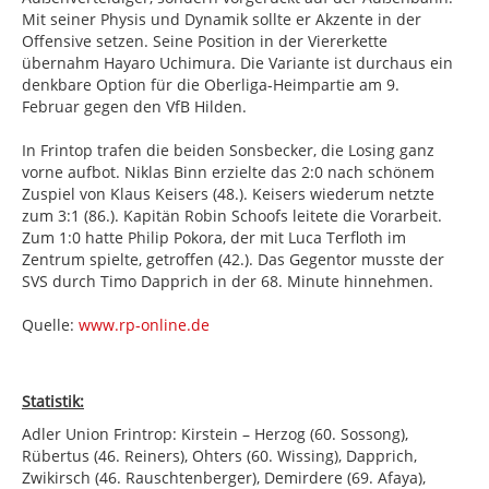
Mit seiner Physis und Dynamik sollte er Akzente in der
Offensive setzen. Seine Position in der Viererkette
übernahm Hayaro Uchimura. Die Variante ist durchaus ein
denkbare Option für die Oberliga-Heimpartie am 9.
Februar gegen den VfB Hilden.
In Frintop trafen die beiden Sonsbecker, die Losing ganz
vorne aufbot. Niklas Binn erzielte das 2:0 nach schönem
Zuspiel von Klaus Keisers (48.). Keisers wiederum netzte
zum 3:1 (86.). Kapitän Robin Schoofs leitete die Vorarbeit.
Zum 1:0 hatte Philip Pokora, der mit Luca Terfloth im
Zentrum spielte, getroffen (42.). Das Gegentor musste der
SVS durch Timo Dapprich in der 68. Minute hinnehmen.
Quelle:
www.rp-online.de
Statistik:
Adler Union Frintrop: Kirstein – Herzog (60. Sossong),
Rübertus (46. Reiners), Ohters (60. Wissing), Dapprich,
Zwikirsch (46. Rauschtenberger), Demirdere (69. Afaya),