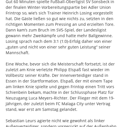
Gut 60 Minuten spielte Fußball-Oberligist SV Sonsbeck in
der finalen Winter-Vorbereitungspartie bei Adler Union
Frintrop so, wie’s sich Trainer Heinrich Losing vorgestellt
hat. Die Gäste ließen so gut wie nichts zu, setzten in den
richtigen Momenten zum Pressing an und erzielten Tore.
Dann kam’s zum Bruch im SVS-Spiel, der Landesligist
gewann mehr Zweikämpfe und hatte mehr Ballgewinne.
Losing sprach nach dem 3:1 (1:0)-Erfolg daher von einer
„guten und nicht von einer sehr guten Leistung“ seiner
Mannschaft.
Eine Woche, bevor sich die Meisterschaft fortsetzt, ist der
zuletzt am Knie verletzte Philipp Elspaß fast wieder im
Vollbesitz seiner Kräfte. Der Innenverteidiger stand in
Essen in der Startformation. Elspaß, der mit einem Tape
am linken Knie spielte und gegen Frintop einen Tritt vors
Schienbein bekam, machte in der Schlussphase Platz für
Neuzugang Luca Meyers-Richter. Der Flieger mit dem 19-
Jährigen, der zuletzt beim FC Malaga City unter Vertrag
stand, war erst am Samstag gelandet.
Sebastian Leurs agierte nicht wie gewohnt als linker
Außenverteidiger, sondern vorgerückt auf der Außenbahn.