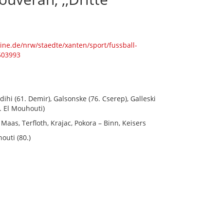
line.de/nrw/staedte/xanten/sport/fussball-
503993
hi (61. Demir), Galsonske (76. Cserep), Galleski
. El Mouhouti)
aas, Terfloth, Krajac, Pokora – Binn, Keisers
houti (80.)