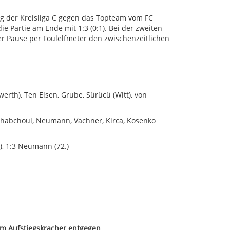
ng der Kreisliga C gegen das Topteam vom FC
ie Partie am Ende mit 1:3 (0:1). Bei der zweiten
der Pause per Foulelfmeter den zwischenzeitlichen
werth), Ten Elsen, Grube, Sürücü (Witt), von
, Chabchoul, Neumann, Vachner, Kirca, Kosenko
.), 1:3 Neumann (72.)
em Aufstiegskracher entgegen