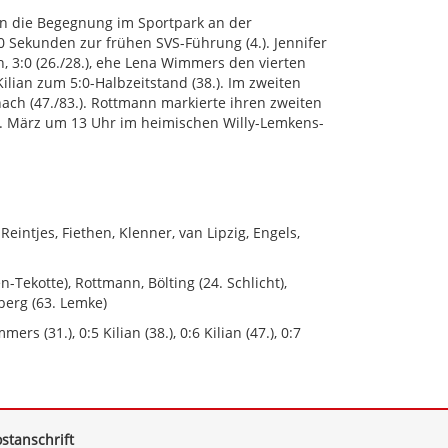
en die Begegnung im Sportpark an der
0 Sekunden zur frühen SVS-Führung (4.). Jennifer
, 3:0 (26./28.), ehe Lena Wimmers den vierten
ilian zum 5:0-Halbzeitstand (38.). Im zweiten
 nach (47./83.). Rottmann markierte ihren zweiten
30. März um 13 Uhr im heimischen Willy-Lemkens-
eintjes, Fiethen, Klenner, van Lipzig, Engels,
n-Tekotte), Rottmann, Bölting (24. Schlicht),
erg (63. Lemke)
mers (31.), 0:5 Kilian (38.), 0:6 Kilian (47.), 0:7
stanschrift