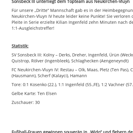
Sonsbeck III unterliegt dem Topteam aus Neukirchen-Vluyn
Für unsere ,,Dritte“ Mannschaft gab es in der Heimbegegnu
Neukirchen-Vluyn IV heute leider keine Punkte! Sie verloren d
Pleite in Serie erzielte Kilian Ingenfeld zehn Minuten nach 
1:1-Ausgleichstreffer!
Statistik:
SV Sonsbeck III: Kolny – Derks, Dreher, Ingenfeld, Ürün (Weck
Quistrop, Rölver (Ingenbleek), Schlaghecken (Aengeneyndt)
FC Neukirchen-Vluyn IV: Restau – Olk, Maas, Pletz (Ten Pas)
(Hausmann), Scherf (Kalayci), Hamann
Tore: 0:1 Kosenko (22.), 1:1 Ingenfeld (55.,FE), 1:2 Vachner (57
Gelbe Karte: Ten Elsen
Zuschauer: 30
Fußball-Frauen gewinnen souverän in ,,Wido“ und fiebern d