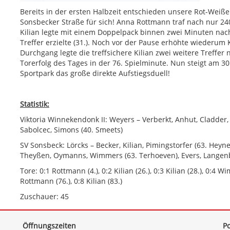
Bereits in der ersten Halbzeit entschieden unsere Rot-Weiß
Sonsbecker Straße für sich! Anna Rottmann traf nach nur 24
Kilian legte mit einem Doppelpack binnen zwei Minuten nach
Treffer erzielte (31.). Noch vor der Pause erhöhte wiederum K
Durchgang legte die treffsichere Kilian zwei weitere Treffer
Torerfolg des Tages in der 76. Spielminute. Nun steigt am 
Sportpark das große direkte Aufstiegsduell!
Statistik:
Viktoria Winnekendonk II: Weyers – Verberkt, Anhut, Cladder, R
Sabolcec, Simons (40. Smeets)
SV Sonsbeck: Lörcks – Becker, Kilian, Pimingstorfer (63. Heyne
Theyßen, Oymanns, Wimmers (63. Terhoeven), Evers, Langenb
Tore: 0:1 Rottmann (4.), 0:2 Kilian (26.), 0:3 Kilian (28.), 0:4 Wim
Rottmann (76.), 0:8 Kilian (83.)
Zuschauer: 45
Öffnungszeiten
Po