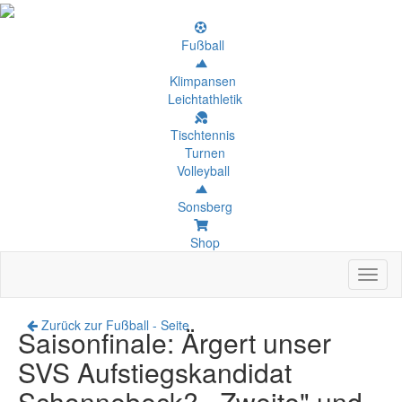
Fußball
Klimpansen
Leichtathletik
Tischtennis
Turnen
Volleyball
Sonsberg
Shop
Toggl
naviga
Zurück zur Fußball - Seite
Saisonfinale: Ärgert unser
SVS Aufstiegskandidat
Schonnebeck? ,,Zweite" und