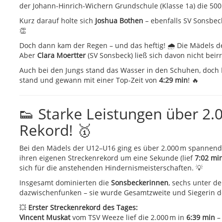
der Johann-Hinrich-Wichern Grundschule (Klasse 1a) die 500
Kurz darauf holte sich
Joshua Bothen
– ebenfalls SV Sonsbec
👏
Doch dann kam der Regen – und das heftig! 🌧️ Die Mädels
Aber
Clara Moertter
(SV Sonsbeck) ließ sich davon nicht beir
Auch bei den Jungs stand das Wasser in den Schuhen, doch
stand und gewann mit einer Top-Zeit von
4:29 min
! 🔥
👟 Starke Leistungen über 2.
Rekord! 🥇
Bei den Mädels der U12–U16 ging es über 2.000 m spannend
ihren eigenen Streckenrekord um eine Sekunde (lief
7:02 mi
sich für die anstehenden Hindernismeisterschaften. 💡
Insgesamt dominierten die
Sonsbeckerinnen
, sechs unter d
dazwischenfunken – sie wurde Gesamtzweite und Siegerin 
💥
Erster Streckenrekord des Tages:
Vincent Muskat
vom TSV Weeze lief die 2.000 m in
6:39 min
–