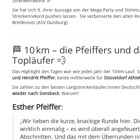
Streckenrekord
! 🎉
Sie hat sich lt. ihrer Aussage von der Mega Party und Sti
Streckenrekord pushen lassen. Sie verbesserte den alten R
Breitkreutz (ASV Duisburg)
🏁 10 km – die Pfeiffers und
Topläufer 💨
Das Highlight des Tages war wie jedes Jahr der 10 km-Lauf.
und Hendrik Pfeiffer
, beide mittlerweile für
Düsseldorf Athlet
Sie zählen zu den besten Langstreckenläufer:innen Deutsch
wieder nach Sonsbeck
. Warum?
Esther Pfeiffer
:
„Wir lieben die kurze, knackige Runde hier. D
wirklich einmalig – es wird überall angefeuer
Abschnitten. Und das mit dem Überrunden ist 