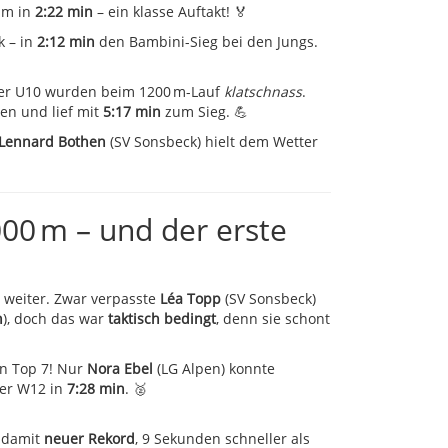
 m in
2:22 min
– ein klasse Auftakt! 🏅
k – in
2:12 min
den Bambini-Sieg bei den Jungs.
 der U10 wurden beim 1200 m-Lauf
klatschnass
.
ren und lief mit
5:17 min
zum Sieg. 💪
Lennard Bothen
(SV Sonsbeck) hielt dem Wetter
000 m – und der erste
 weiter. Zwar verpasste
Léa Topp
(SV Sonsbeck)
n
), doch das war
taktisch bedingt
, denn sie schont
en Top 7! Nur
Nora Ebel
(LG Alpen) konnte
der W12 in
7:28 min
. 🥈
 damit
neuer Rekord
, 9 Sekunden schneller als