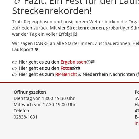
🎊 Fazit: Ein Fest für den Lauf
Streckenrekorden!
Trotz Regenphasen und unsicherem Wetter blicken die Org
zufrieden zurück. Mit
vier Streckenrekorden
, großartiger St
war der Tag ein voller Erfolg! 🙌
Wir sagen DANKE an alle Starter:innen, Zuschauer:innen, H
Laufsport!
💖
👉
Hier geht es zu den
Ergebnissen
🕒🏁
👉
Hier geht es zu den
Fotos
📸📷
👉
Hier geht es zum
RP-Bericht
& Niederrhein Nachrichten (f
Öffnungszeiten
Po
Dienstag von 18:00-19:30 Uhr
SV
Mittwoch von 17:30-19:00 Uhr
Ho
Telefon
4
02838-1631
E-
i