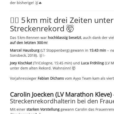
der bisherige! 🥇🔥
🏃‍♂️ 5 km mit drei Zeiten unt
Streckenrekord 🤯
Das 5 km-Rennen war
hochklassig besetzt
, auch dank der v
auf den letzten 300 m
!
Marcel Hausburg
(LT Stoppenberg) gewann in
15:43 min
–
ne
Sonsbeck, 2018). 🥇✨
Joey Kischkat
(TriCologne, 15:45 min) und
Luca Fröhling
(LV M
unter dem alten Rekord. Wahnsinn! 🤯
Vorjahressieger
Fabian Dichans
vom Ayyo Team kam als vierte
Carolin Joecken (LV Marathon Kleve)
Streckenrekordhalterin bei den Frau
Mit einer
starken Vorstellung
gewann Carolin das Frauenren