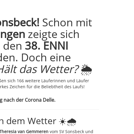
onsbeck!
Schon mit
ungen
zeigte sich
m den
38. ENNI
den. Doch eine
Hält das Wetter?
🌦️
ßen sich 166 weitere Läuferinnen und Läufer
rkes Zeichen für die Beliebtheit des Laufs!
g nach der Corona Delle.
n dem Wetter ☀️🌧️
a Theresia van Gemmeren
vom SV Sonsbeck und