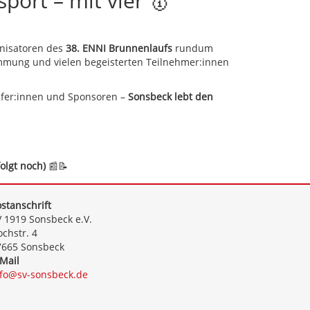
sport – mit vier 🥇
anisatoren des
38. ENNI Brunnenlaufs
rundum
immung und vielen begeisterten Teilnehmer:innen
elfer:innen und Sponsoren –
Sonsbeck lebt den
olgt noch)
📰📝
stanschrift
 1919 Sonsbeck e.V.
chstr. 4
7665 Sonsbeck
Mail
nfo@sv-sonsbeck.de