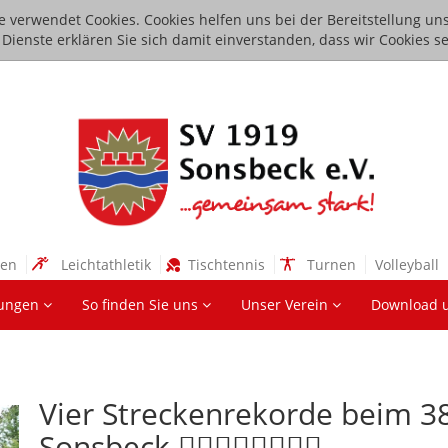
e verwendet Cookies. Cookies helfen uns bei der Bereitstellung uns
ienste erklären Sie sich damit einverstanden, dass wir Cookies se
sen
Leichtathletik
Tischtennis
Turnen
Volleyball
lungen
So finden Sie uns
Unser Verein
Download 
Vier Streckenrekorde beim 3
Sonsbeck 🏃‍♀️🏃‍♂️🏃‍♀️🏃‍♀️