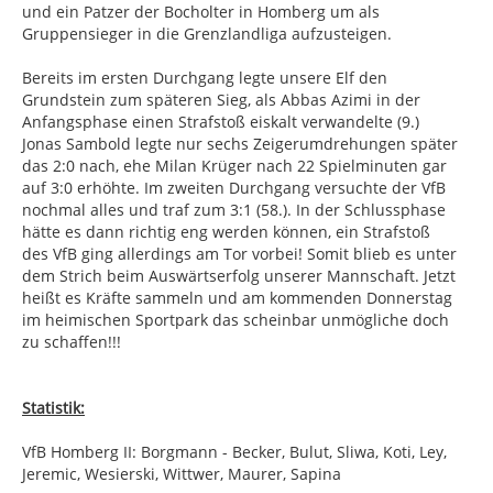
und ein Patzer der Bocholter in Homberg um als
Gruppensieger in die Grenzlandliga aufzusteigen.
Bereits im ersten Durchgang legte unsere Elf den
Grundstein zum späteren Sieg, als Abbas Azimi in der
Anfangsphase einen Strafstoß eiskalt verwandelte (9.)
Jonas Sambold legte nur sechs Zeigerumdrehungen später
das 2:0 nach, ehe Milan Krüger nach 22 Spielminuten gar
auf 3:0 erhöhte. Im zweiten Durchgang versuchte der VfB
nochmal alles und traf zum 3:1 (58.). In der Schlussphase
hätte es dann richtig eng werden können, ein Strafstoß
des VfB ging allerdings am Tor vorbei! Somit blieb es unter
dem Strich beim Auswärtserfolg unserer Mannschaft. Jetzt
heißt es Kräfte sammeln und am kommenden Donnerstag
im heimischen Sportpark das scheinbar unmögliche doch
zu schaffen!!!
Statistik:
VfB Homberg II: Borgmann - Becker, Bulut, Sliwa, Koti, Ley,
Jeremic, Wesierski, Wittwer, Maurer, Sapina