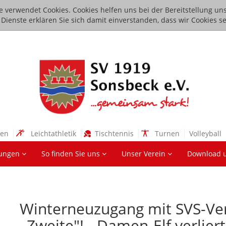
e verwendet Cookies. Cookies helfen uns bei der Bereitstellung uns
ienste erklären Sie sich damit einverstanden, dass wir Cookies se
sen
Leichtathletik
Tischtennis
Turnen
Volleyball
lungen
So finden Sie uns
Unser Verein
Download 
Winterneuzugang mit SVS-Ver
,,Zweite"! - Damen-Elf verlie