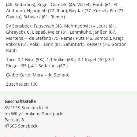
(46. Sedarous), Kogel, Goretzki (46. Völkel), Haub (61. El
Abdouni), Ngangjoh (77. Riad), Baydar (77. Köksel), Pin (77.
Owuka), Schwarz (61. Rieger)
SV Sonsbeck: Fauseweh (46. Mehmedovic) – Leurs (81.
Ghrayeb), C. Elspaß, Meier (81. Lehmkuhl), Janßen (67.
Martens) – de Stefano (75. Rama), Pütz (46. Somodi), Krajc,
Pokora (61. Aoki) – Binn (81. Sahintürk), Keisers (76. Gordon
Raul)
Tore: 0:1 Binn (53.), 1:1 Völkel (68.), 2:1 Kogel (70.), 3:1
Rieger (83.), 4:1 Sedarous (87.)
Gelbe Karte: Mora - de Stefano
Zuschauer: 100
Geschäftsstelle
SV 1919 Sonsbeck e.V.
im Willy-Lemkens-Sportpark
Parkstr. 8
47665 Sonsbeck