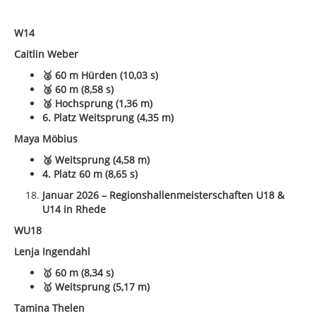
W14
Caitlin Weber
🥈 60 m Hürden (10,03 s)
🥉 60 m (8,58 s)
🥉 Hochsprung (1,36 m)
6. Platz Weitsprung (4,35 m)
Maya Möbius
🥉 Weitsprung (4,58 m)
4. Platz 60 m (8,65 s)
Januar 2026 – Regionshallenmeisterschaften U18 &
U14 in Rhede
WU18
Lenja Ingendahl
🥇 60 m (8,34 s)
🥇 Weitsprung (5,17 m)
Tamina Thelen