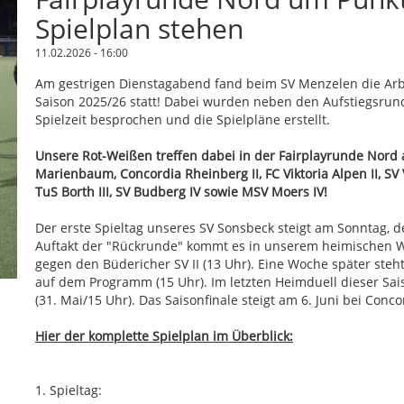
Spielplan stehen
11.02.2026 - 16:00
Am gestrigen Dienstagabend fand beim SV Menzelen die Arbei
Saison 2025/26 statt! Dabei wurden neben den Aufstiegsrun
Spielzeit besprochen und die Spielpläne erstellt.
Unsere Rot-Weißen treffen dabei in der Fairplayrunde Nord
Marienbaum, Concordia Rheinberg II, FC Viktoria Alpen II, SV Vik
TuS Borth III, SV Budberg IV sowie MSV Moers IV!
Der erste Spieltag unseres SV Sonsbeck steigt am Sonntag, 
Auftakt der "Rückrunde" kommt es in unserem heimischen W
gegen den Büdericher SV II (13 Uhr). Eine Woche später steht
auf dem Programm (15 Uhr). Im letzten Heimduell dieser Sa
(31. Mai/15 Uhr). Das Saisonfinale steigt am 6. Juni bei Conco
Hier der komplette Spielplan im Überblick:
1. Spieltag: