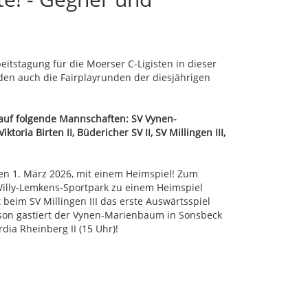
tstagung für die Moerser C-Ligisten in dieser
den auch die Fairplayrunden der diesjährigen
 auf folgende Mannschaften: SV Vynen-
toria Birten II, Büdericher SV II, SV Millingen III,
den 1. März 2026, mit einem Heimspiel! Zum
illy-Lemkens-Sportpark zu einem Heimspiel
 beim SV Millingen III das erste Auswärtsspiel
ison gastiert der Vynen-Marienbaum in Sonsbeck
rdia Rheinberg II (15 Uhr)!