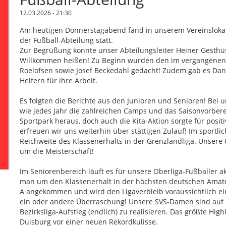
12.03.2026 - 21:30
Am heutigen Donnerstagabend fand in unserem Vereinslokal 
der Fußball-Abteilung statt.
Zur Begrüßung konnte unser Abteilungsleiter Heiner Gesthüs
Willkommen heißen! Zu Beginn wurden den im vergangenen 
Roelofsen sowie Josef Beckedahl gedacht! Zudem gab es Dan
Helfern für ihre Arbeit.
Es folgten die Berichte aus den Junioren und Senioren! Bei
wie jedes Jahr die zahlreichen Camps und das Saisonvorber
Sportpark heraus, doch auch die Kita-Aktion sorgte für posi
erfreuen wir uns weiterhin über stättigen Zulauf! Im sportl
Reichweite des Klassenerhalts in der Grenzlandliga. Unsere
um die Meisterschaft!
Im Seniorenbereich läuft es für unsere Oberliga-Fußballer ak
man um den Klassenerhalt in der höchsten deutschen Amateur
A angekommen und wird den Ligaverbleib voraussichtlich einf
ein oder andere Überraschung! Unsere SVS-Damen sind auf 
Bezirksliga-Aufstieg (endlich) zu realisieren. Das größte Hi
Duisburg vor einer neuen Rekordkulisse.