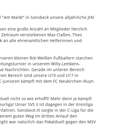
"Am Markt" in Sonsbeck unsere alljährliche JHV
en eine große Anzahl an Mitglieder Herzlich
Zeitraum verstorbenen Max Claßen, Theo
k an alle ehrenamtlichen Helferinnen und
 unseren kleinen Rot-Weißen Fußballern starchen
eitungsturnier in unserem Willy-Lemkens-
tive Nachrichten. Gerade im unteren Bereich
ichen Bereich sind unsere U19 und U17 in
 C-Junioren kämpft mit dem FC Neukirchen-Vluyn
tuell nicht so wie erhofft! Mehr denn je kämpft
liga! Unser SVS II ist dagegen in der Kreisliga
ahren. Sonsbeck III sorgte in der C-Liga für die
einem guten Weg im dritten Anlauf den
ghlight war natürlich das Pokalduell gegen den MSV