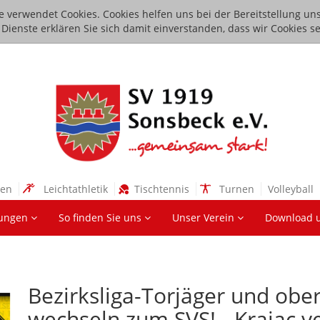
e verwendet Cookies. Cookies helfen uns bei der Bereitstellung uns
ienste erklären Sie sich damit einverstanden, dass wir Cookies se
sen
Leichtathletik
Tischtennis
Turnen
Volleyball
lungen
So finden Sie uns
Unser Verein
Download 
Bezirksliga-Torjäger und ober
wechseln zum SVS! - Krajac ve