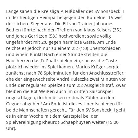
Lange sahen die Kreisliga-A-Fußballer des SV Sonsbeck II
in der heutigen Heimpartie gegen den Rumelner TV wie
der sichere Sieger aus! Die Elf von Trainer Johannes
Bothen führte nach den Treffern von Klaus Keisers (35.)
und Jonas Gerritzen (58.) hochverdient sowie völlig
ungefährdet mit 2:0 gegen harmlose Gäste. Am Ende
reichte es jedoch nur zu einem 2:2-(1:0) Unentschieden
und einem Punkt! Nach einer Stunde stellten die
Hausherren das Fußball spielen ein, sodass die Gäste
plötzlich wieder ins Spiel kamen. Marius Krüger sorgte
zunächst nach 78 Spielminuten für den Anschlusstreffer,
ehe der eingewechselte André Kuleczka zwei Minuten vor
Ende der regulären Spielzeit zum 2:2-Ausgleich traf. Zwar
bleiben die Rot-Weißen auch im dritten Saisonspiel
ungeschlagen, doch müssen erstmals Zähler an den
Gegner abgeben! Am Ende ist dieses Unentschieden für
beide Mannschaften gerecht. Für den SV Sonsbeck II geht
es in einer Woche mit dem Gastspiel bei der
Spielvereinigung Rheurdt-Schaephuysen weiter (15:00
Uhr).