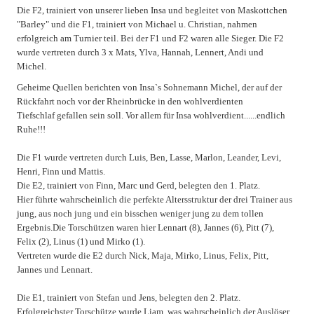
Die F2, trainiert von unserer lieben Insa und begleitet von Maskottchen
"Barley" und die F1, trainiert von Michael u. Christian, nahmen
erfolgreich am Turnier teil. Bei der F1 und F2 waren alle Sieger. Die F2
wurde vertreten durch 3 x Mats, Ylva, Hannah, Lennert, Andi und
Michel.
Geheime Quellen berichten von Insa`s Sohnemann Michel, der auf der
Rückfahrt noch vor der Rheinbrücke in den wohlverdienten
Tiefschlaf gefallen sein soll. Vor allem für Insa wohlverdient......endlich
Ruhe!!!
Die F1 wurde vertreten durch Luis, Ben, Lasse, Marlon, Leander, Levi,
Henri, Finn und Mattis.
Die E2, trainiert von Finn, Marc und Gerd, belegten den 1. Platz.
Hier führte wahrscheinlich die perfekte Altersstruktur der drei Trainer aus
jung, aus noch jung und ein bisschen weniger jung zu dem tollen
Ergebnis.Die Torschützen waren hier Lennart (8), Jannes (6), Pitt (7),
Felix (2), Linus (1) und Mirko (1).
Vertreten wurde die E2 durch Nick, Maja, Mirko, Linus, Felix, Pitt,
Jannes und Lennart.
Die E1, trainiert von Stefan und Jens, belegten den 2. Platz.
Erfolgreichster Torschütze wurde Liam, was wahrscheinlich der Auslöser