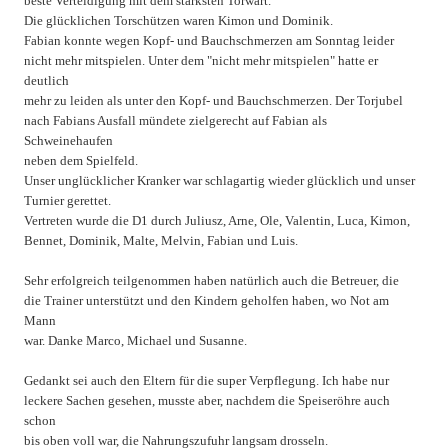
beste Verteidigung mit dem stärksten Torwart.
Die glücklichen Torschützen waren Kimon und Dominik.
Fabian konnte wegen Kopf- und Bauchschmerzen am Sonntag leider
nicht mehr mitspielen. Unter dem "nicht mehr mitspielen" hatte er
deutlich
mehr zu leiden als unter den Kopf- und Bauchschmerzen. Der Torjubel
nach Fabians Ausfall mündete zielgerecht auf Fabian als
Schweinehaufen
neben dem Spielfeld.
Unser unglücklicher Kranker war schlagartig wieder glücklich und unser
Turnier gerettet.
Vertreten wurde die D1 durch Juliusz, Arne, Ole, Valentin, Luca, Kimon,
Bennet, Dominik, Malte, Melvin, Fabian und Luis.
Sehr erfolgreich teilgenommen haben natürlich auch die Betreuer, die
die Trainer unterstützt und den Kindern geholfen haben, wo Not am
Mann
war. Danke Marco, Michael und Susanne.
Gedankt sei auch den Eltern für die super Verpflegung. Ich habe nur
leckere Sachen gesehen, musste aber, nachdem die Speiseröhre auch
schon
bis oben voll war, die Nahrungszufuhr langsam drosseln.