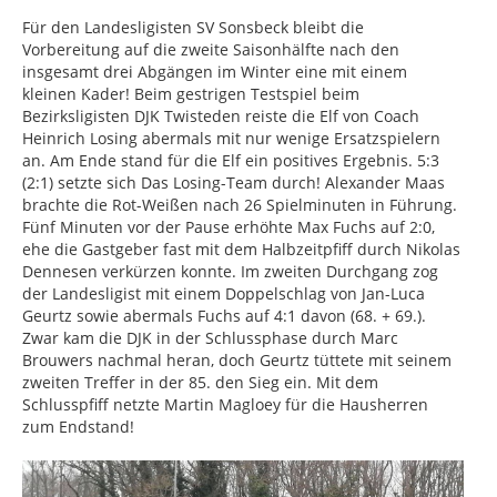
Für den Landesligisten SV Sonsbeck bleibt die
Vorbereitung auf die zweite Saisonhälfte nach den
insgesamt drei Abgängen im Winter eine mit einem
kleinen Kader! Beim gestrigen Testspiel beim
Bezirksligisten DJK Twisteden reiste die Elf von Coach
Heinrich Losing abermals mit nur wenige Ersatzspielern
an. Am Ende stand für die Elf ein positives Ergebnis. 5:3
(2:1) setzte sich Das Losing-Team durch! Alexander Maas
brachte die Rot-Weißen nach 26 Spielminuten in Führung.
Fünf Minuten vor der Pause erhöhte Max Fuchs auf 2:0,
ehe die Gastgeber fast mit dem Halbzeitpfiff durch Nikolas
Dennesen verkürzen konnte. Im zweiten Durchgang zog
der Landesligist mit einem Doppelschlag von Jan-Luca
Geurtz sowie abermals Fuchs auf 4:1 davon (68. + 69.).
Zwar kam die DJK in der Schlussphase durch Marc
Brouwers nachmal heran, doch Geurtz tüttete mit seinem
zweiten Treffer in der 85. den Sieg ein. Mit dem
Schlusspfiff netzte Martin Magloey für die Hausherren
zum Endstand!