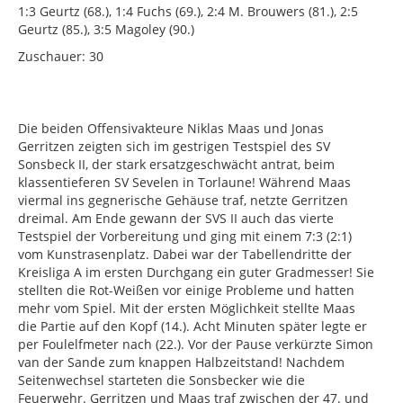
1:3 Geurtz (68.), 1:4 Fuchs (69.), 2:4 M. Brouwers (81.), 2:5
Geurtz (85.), 3:5 Magoley (90.)
Zuschauer: 30
Die beiden Offensivakteure Niklas Maas und Jonas
Gerritzen zeigten sich im gestrigen Testspiel des SV
Sonsbeck II, der stark ersatzgeschwächt antrat, beim
klassentieferen SV Sevelen in Torlaune! Während Maas
viermal ins gegnerische Gehäuse traf, netzte Gerritzen
dreimal. Am Ende gewann der SVS II auch das vierte
Testspiel der Vorbereitung und ging mit einem 7:3 (2:1)
vom Kunstrasenplatz. Dabei war der Tabellendritte der
Kreisliga A im ersten Durchgang ein guter Gradmesser! Sie
stellten die Rot-Weißen vor einige Probleme und hatten
mehr vom Spiel. Mit der ersten Möglichkeit stellte Maas
die Partie auf den Kopf (14.). Acht Minuten später legte er
per Foulelfmeter nach (22.). Vor der Pause verkürzte Simon
van der Sande zum knappen Halbzeitstand! Nachdem
Seitenwechsel starteten die Sonsbecker wie die
Feuerwehr. Gerritzen und Maas traf zwischen der 47. und