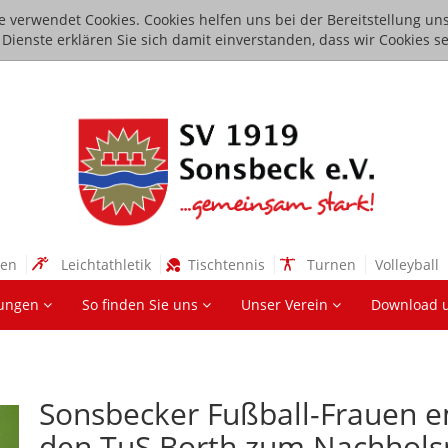
e verwendet Cookies. Cookies helfen uns bei der Bereitstellung uns
ienste erklären Sie sich damit einverstanden, dass wir Cookies se
sen
Leichtathletik
Tischtennis
Turnen
Volleyball
lungen
So finden Sie uns
Unser Verein
Download 
Sonsbecker Fußball-Frauen
den TuS Borth zum Nachhols