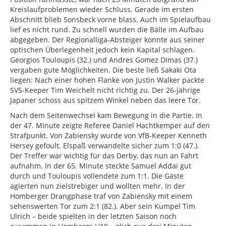
Kreislaufproblemen wieder Schluss. Gerade im ersten
Abschnitt blieb Sonsbeck vorne blass. Auch im Spielaufbau
lief es nicht rund. Zu schnell wurden die Bälle im Aufbau
abgegeben. Der Regionalliga-Absteiger konnte aus seiner
optischen Überlegenheit jedoch kein Kapital schlagen.
Georgios Touloupis (32.) und Andres Gomez Dimas (37.)
vergaben gute Möglichkeiten. Die beste ließ Sakaki Ota
liegen: Nach einer hohen Flanke von Justin Walker packte
SVS-Keeper Tim Weichelt nicht richtig zu. Der 26-jährige
Japaner schoss aus spitzem Winkel neben das leere Tor.
Nach dem Seitenwechsel kam Bewegung in die Partie. In
der 47. Minute zeigte Referee Daniel Hachtkemper auf den
Strafpunkt. Von Zabiensky wurde von VfB-Keeper Kenneth
Hersey gefoult. Elspaß verwandelte sicher zum 1:0 (47.).
Der Treffer war wichtig für das Derby, das nun an Fahrt
aufnahm. In der 65. Minute steckte Samuel Addai gut
durch und Touloupis vollendete zum 1:1. Die Gäste
agierten nun zielstrebiger und wollten mehr. In der
Homberger Drangphase traf von Zabiensky mit einem
sehenswerten Tor zum 2:1 (82.). Aber sein Kumpel Tim
Ulrich – beide spielten in der letzten Saison noch