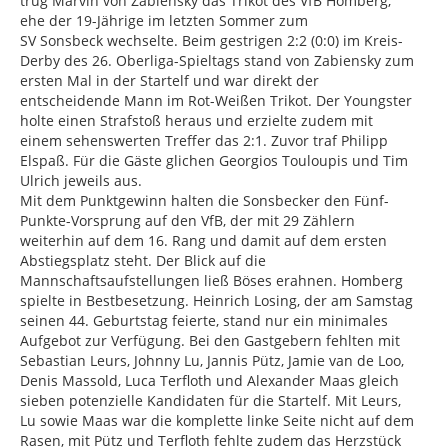
trug Marvin von Zabiensky das Trikot des VfB Homberg,
ehe der 19-Jährige im letzten Sommer zum
SV Sonsbeck wechselte. Beim gestrigen 2:2 (0:0) im Kreis-
Derby des 26. Oberliga-Spieltags stand von Zabiensky zum
ersten Mal in der Startelf und war direkt der
entscheidende Mann im Rot-Weißen Trikot. Der Youngster
holte einen Strafstoß heraus und erzielte zudem mit
einem sehenswerten Treffer das 2:1. Zuvor traf Philipp
Elspaß. Für die Gäste glichen Georgios Touloupis und Tim
Ulrich jeweils aus.
Mit dem Punktgewinn halten die Sonsbecker den Fünf-
Punkte-Vorsprung auf den VfB, der mit 29 Zählern
weiterhin auf dem 16. Rang und damit auf dem ersten
Abstiegsplatz steht. Der Blick auf die
Mannschaftsaufstellungen ließ Böses erahnen. Homberg
spielte in Bestbesetzung. Heinrich Losing, der am Samstag
seinen 44. Geburtstag feierte, stand nur ein minimales
Aufgebot zur Verfügung. Bei den Gastgebern fehlten mit
Sebastian Leurs, Johnny Lu, Jannis Pütz, Jamie van de Loo,
Denis Massold, Luca Terfloth und Alexander Maas gleich
sieben potenzielle Kandidaten für die Startelf. Mit Leurs,
Lu sowie Maas war die komplette linke Seite nicht auf dem
Rasen, mit Pütz und Terfloth fehlte zudem das Herzstück