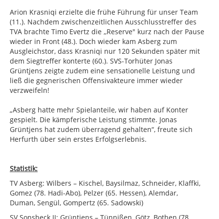
Arion Krasniqi erzielte die frühe Führung für unser Team
(11.). Nachdem zwischenzeitlichen Ausschlusstreffer des
TVA brachte Timo Evertz die ,,Reserve" kurz nach der Pause
wieder in Front (48.). Doch wieder kam Asberg zum
Ausgleichstor, dass Krasniqi nur 120 Sekunden später mit
dem Siegtreffer konterte (60.). SVS-Torhüter Jonas
Grüntjens zeigte zudem eine sensationelle Leistung und
ließ die gegnerischen Offensivakteure immer wieder
verzweifeln!
„Asberg hatte mehr Spielanteile, wir haben auf Konter
gespielt. Die kämpferische Leistung stimmte. Jonas
Grüntjens hat zudem überragend gehalten“, freute sich
Herfurth über sein erstes Erfolgserlebnis.
Statistik:
TV Asberg: Wilbers – Kischel, Baysilmaz, Schneider, Klaffki,
Gomez (78. Hadi-Abo), Pelzer (65. Hessen), Alemdar,
Duman, Sengül, Gompertz (65. Sadowski)
SV Sonsbeck II: Grüntjens – Tünnißen, Götz, Bothen (78.