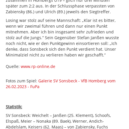
zusammen in Hombergs U19 – glich nur drei Minuten
später zum 2:2 aus. In der Schlussphase verpassten von
Zabiensky (86.) und Ulrich (89.) jeweils den Siegtreffer.
Losing war stolz auf seine Mannschaft: „Klar ist es bitter,
wenn wir zweimal führen und dann nur einen Punkt
mitnehmen. Aber ich bin insgesamt sehr zufrieden und
stolz auf die Jungs.“ Sein Gegenüber Stefan Janßen wusste
noch nicht, wie er den Punktgewinn einsortieren soll: „Ich
denke, dass Sonsbeck sich den Punkt verdient hat. Unser
Minimalziel nicht zu verlieren haben wir geschafft.“
Quelle:
www.rp-online.de
Fotos zum Spiel:
Galerie SV Sonsbeck - VfB Homberg vom
26.02.2023 - FuPa
Statistik:
SV Sonsbeck: Weichelt – Janßen (25. Klement), Schoofs,
Elspaß, Meier – Nonaka (89. Baek), Werner, Andich-
Abdelslam, Keisers (62. Maas) – von Zabiensky, Fuchs