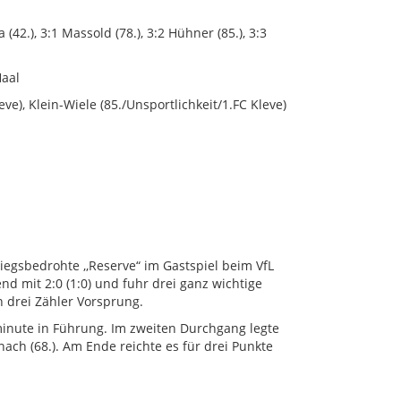
a (42.), 3:1 Massold (78.), 3:2 Hühner (85.), 3:3
Haal
eve), Klein-Wiele (85./Unsportlichkeit/1.FC Kleve)
egsbedrohte ,,Reserve“ im Gastspiel beim VfL
mit 2:0 (1:0) und fuhr drei ganz wichtige
n drei Zähler Vorsprung.
minute in Führung. Im zweiten Durchgang legte
nach (68.). Am Ende reichte es für drei Punkte