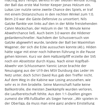
mächtig aufs Tempo. Bereits in der siebten Minute schlug
der Ball das erste Mal hinter Keeper Jonas Holzum ein.
Lukas Lier nutzte seine zweite Chance des Spiels, er traf
mit einem Distanzschuss in den rechten Winkel zum 1:0.
Beim 2:0 war die Gäste-Defensive zu unsortiert. Nils
Gatzke flankte von links auf den in der Mitte freistehenden
Calvin Mockschan, der Holzum in der 18. Minute keine
Abwehrchance ließ. Auch beim 3.0 waren die Hildener
gedankenschneller. Nachdem der Schussversuch von
Gatzke abgewehrt wurde, landete der Ball bei Maximilian
Wagener, der sich die Ecke aussuchen konnte (40.). Hilden
hätte sogar mit einer noch höheren Führung in die Pause
gehen können. Kurz vor dem Halbzeitpfiff erzielte der SVS
noch ein Abseitstor durch Kiyau. Nach einer Kopfball-
Abwehr von Schlussmann Yannic Lenze brachte der
Neuzugang aus der U19 des MSV Duisburg das Leder im
Netz unter, doch Schiri David Rus gab den Treffer nicht.
Auf dem Weg in die Kabine war Losing anzusehen, wie
sehr es in ihm brodelte. Seine Mannschaft hatte keine
Ballkontrolle, die meisten Zweikämpfe wurden verloren,
die Laufbereitschaft fehlte. Aus den 1:1-Duellen gingen
zumeist die VfB-Fußballer als Sieger hervor. „Wir spielen in
der Oberliga, da muss man eine ganz andere Einstellung