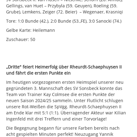
Gellings, van Huet – Przybyla (59. Geuyen), Roeling (59.
Grube), Lemkens, Zeiger (72. Beier) – Wegenaer, Krasniqi
Tore: 1:0 Bunde (42.), 2:0 Bunde (53.,FE), 3:0 Sanocki (74.)
Gelbe Karte: Heilemann
Zuschauer: 50
,,Dritte" feiert Heimerfolg über Rheurdt-Schaephuysen II
und fährt die ersten Punkte ein
Im heutigen vorgezogenen ersten Heimspiel unserer neu
gegründeten 3. Mannschaft des SV Sonsbeck konnte das
Team von Trainer Kay Colmsee die ersten Punkte der
neuen Saison 2024/25 sammeln. Unter Flutlicht schlugen
unsere Rot-Weißen die SpVgg. Rheurdt-Schaephuysen II
am Ende klar mit 5:1 (1:1). Überragender Akteur war Kilian
Ingenfeld mit drei Treffern und einer Torvorlage!
Die Begegnung begann für unsere Farben bereits nach
acht gespielten Minuten perfekt! Neuzugang Yannik