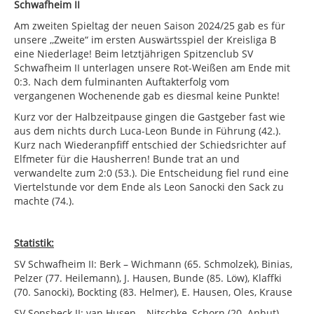
Schwafheim II
Am zweiten Spieltag der neuen Saison 2024/25 gab es für
unsere ,,Zweite“ im ersten Auswärtsspiel der Kreisliga B
eine Niederlage! Beim letztjährigen Spitzenclub SV
Schwafheim II unterlagen unsere Rot-Weißen am Ende mit
0:3. Nach dem fulminanten Auftakterfolg vom
vergangenen Wochenende gab es diesmal keine Punkte!
Kurz vor der Halbzeitpause gingen die Gastgeber fast wie
aus dem nichts durch Luca-Leon Bunde in Führung (42.).
Kurz nach Wiederanpfiff entschied der Schiedsrichter auf
Elfmeter für die Hausherren! Bunde trat an und
verwandelte zum 2:0 (53.). Die Entscheidung fiel rund eine
Viertelstunde vor dem Ende als Leon Sanocki den Sack zu
machte (74.).
Statistik:
SV Schwafheim II: Berk – Wichmann (65. Schmolzek), Binias,
Pelzer (77. Heilemann), J. Hausen, Bunde (85. Löw), Klaffki
(70. Sanocki), Bockting (83. Helmer), E. Hausen, Oles, Krause
SV Sonsbeck II: van Husen – Nitschke, Schorn (20. Anhut),