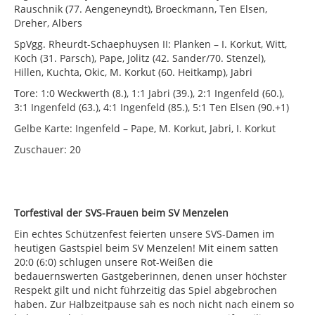
Rauschnik (77. Aengeneyndt), Broeckmann, Ten Elsen,
Dreher, Albers
SpVgg. Rheurdt-Schaephuysen II: Planken – I. Korkut, Witt,
Koch (31. Parsch), Pape, Jolitz (42. Sander/70. Stenzel),
Hillen, Kuchta, Okic, M. Korkut (60. Heitkamp), Jabri
Tore: 1:0 Weckwerth (8.), 1:1 Jabri (39.), 2:1 Ingenfeld (60.),
3:1 Ingenfeld (63.), 4:1 Ingenfeld (85.), 5:1 Ten Elsen (90.+1)
Gelbe Karte: Ingenfeld – Pape, M. Korkut, Jabri, I. Korkut
Zuschauer: 20
Torfestival der SVS-Frauen beim SV Menzelen
Ein echtes Schützenfest feierten unsere SVS-Damen im
heutigen Gastspiel beim SV Menzelen! Mit einem satten
20:0 (6:0) schlugen unsere Rot-Weißen die
bedauernswerten Gastgeberinnen, denen unser höchster
Respekt gilt und nicht führzeitig das Spiel abgebrochen
haben. Zur Halbzeitpause sah es noch nicht nach einem so