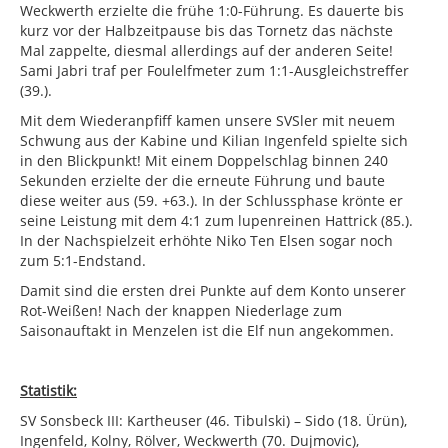
Weckwerth erzielte die frühe 1:0-Führung. Es dauerte bis
kurz vor der Halbzeitpause bis das Tornetz das nächste
Mal zappelte, diesmal allerdings auf der anderen Seite!
Sami Jabri traf per Foulelfmeter zum 1:1-Ausgleichstreffer
(39.).
Mit dem Wiederanpfiff kamen unsere SVSler mit neuem
Schwung aus der Kabine und Kilian Ingenfeld spielte sich
in den Blickpunkt! Mit einem Doppelschlag binnen 240
Sekunden erzielte der die erneute Führung und baute
diese weiter aus (59. +63.). In der Schlussphase krönte er
seine Leistung mit dem 4:1 zum lupenreinen Hattrick (85.).
In der Nachspielzeit erhöhte Niko Ten Elsen sogar noch
zum 5:1-Endstand.
Damit sind die ersten drei Punkte auf dem Konto unserer
Rot-Weißen! Nach der knappen Niederlage zum
Saisonauftakt in Menzelen ist die Elf nun angekommen.
Statistik:
SV Sonsbeck III: Kartheuser (46. Tibulski) – Sido (18. Ürün),
Ingenfeld, Kolny, Rölver, Weckwerth (70. Dujmovic),