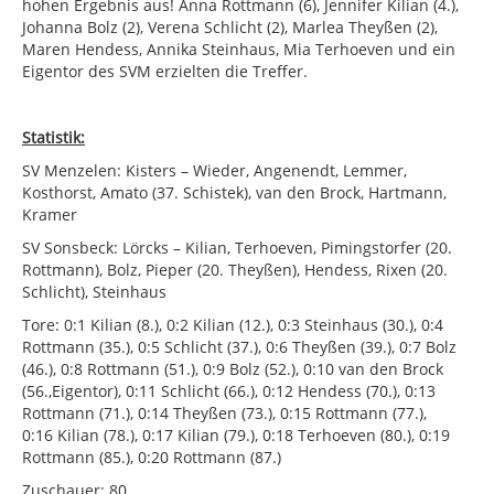
hohen Ergebnis aus! Anna Rottmann (6), Jennifer Kilian (4.),
Johanna Bolz (2), Verena Schlicht (2), Marlea Theyßen (2),
Maren Hendess, Annika Steinhaus, Mia Terhoeven und ein
Eigentor des SVM erzielten die Treffer.
Statistik:
SV Menzelen: Kisters – Wieder, Angenendt, Lemmer,
Kosthorst, Amato (37. Schistek), van den Brock, Hartmann,
Kramer
SV Sonsbeck: Lörcks – Kilian, Terhoeven, Pimingstorfer (20.
Rottmann), Bolz, Pieper (20. Theyßen), Hendess, Rixen (20.
Schlicht), Steinhaus
Tore: 0:1 Kilian (8.), 0:2 Kilian (12.), 0:3 Steinhaus (30.), 0:4
Rottmann (35.), 0:5 Schlicht (37.), 0:6 Theyßen (39.), 0:7 Bolz
(46.), 0:8 Rottmann (51.), 0:9 Bolz (52.), 0:10 van den Brock
(56.,Eigentor), 0:11 Schlicht (66.), 0:12 Hendess (70.), 0:13
Rottmann (71.), 0:14 Theyßen (73.), 0:15 Rottmann (77.),
0:16 Kilian (78.), 0:17 Kilian (79.), 0:18 Terhoeven (80.), 0:19
Rottmann (85.), 0:20 Rottmann (87.)
Zuschauer: 80