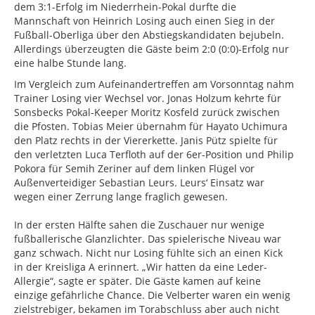
dem 3:1-Erfolg im Niederrhein-Pokal durfte die
Mannschaft von Heinrich Losing auch einen Sieg in der
Fußball-Oberliga über den Abstiegskandidaten bejubeln.
Allerdings überzeugten die Gäste beim 2:0 (0:0)-Erfolg nur
eine halbe Stunde lang.
Im Vergleich zum Aufeinandertreffen am Vorsonntag nahm
Trainer Losing vier Wechsel vor. Jonas Holzum kehrte für
Sonsbecks Pokal-Keeper Moritz Kosfeld zurück zwischen
die Pfosten. Tobias Meier übernahm für Hayato Uchimura
den Platz rechts in der Viererkette. Janis Pütz spielte für
den verletzten Luca Terfloth auf der 6er-Position und Philip
Pokora für Semih Zeriner auf dem linken Flügel vor
Außenverteidiger Sebastian Leurs. Leurs‘ Einsatz war
wegen einer Zerrung lange fraglich gewesen.
In der ersten Hälfte sahen die Zuschauer nur wenige
fußballerische Glanzlichter. Das spielerische Niveau war
ganz schwach. Nicht nur Losing fühlte sich an einen Kick
in der Kreisliga A erinnert. „Wir hatten da eine Leder-
Allergie“, sagte er später. Die Gäste kamen auf keine
einzige gefährliche Chance. Die Velberter waren ein wenig
zielstrebiger, bekamen im Torabschluss aber auch nicht