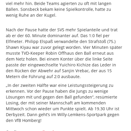
viel mehr hin. Beide Teams agierten zu oft mit langen
Bällen. Sonsbeck bekam keine Spielkontrolle, hatte zu
wenig Ruhe an der Kugel.
Nach der Pause hatte der SVS mehr Spielanteile und trat
ab er der 60. Minute dominanter auf. Das 1:0 fiel per
Elfmeter. Philipp Elspaß verwandelte den Strafstoß (75.)
Shawn Kiyau war zuvor gelegt worden. Vier Minuten später
musste TVD-Keeper Robin Offhaus den Ball erneut aus
dem Netz holen. Bei einem Konter über die linke Seite
passte der eingewechselte Yuichiro Kichize das Leder in
den Rücken der Abwehr auf Sanjin Vrebac, der aus 15
Metern die Führung auf 2:0 ausbaute.
„In der zweiten Hälfte war eine Leistungssteigerung zu
erkennen. Vor der Pause haben die Jungs zu wenige
Lösungen mit und gegen den Ball gefunden“, resümierte
Losing, der mit seiner Mannschaft am kommenden
Mittwoch schon wieder um Punkte spielt. Ab 19.30 Uhr ist
Derbyzeit. Dann geht’s im Willy-Lemkens-Sportpark gegen
den VfB Homberg!