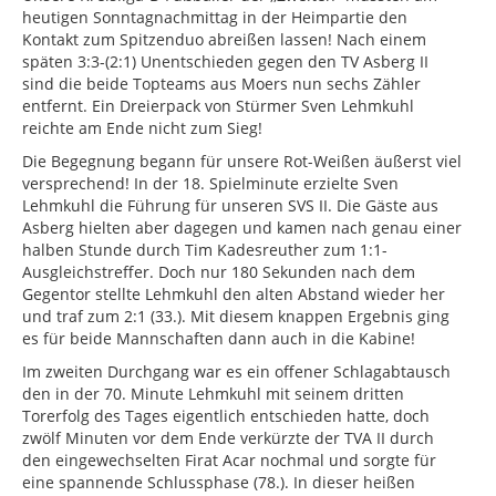
heutigen Sonntagnachmittag in der Heimpartie den
Kontakt zum Spitzenduo abreißen lassen! Nach einem
späten 3:3-(2:1) Unentschieden gegen den TV Asberg II
sind die beide Topteams aus Moers nun sechs Zähler
entfernt. Ein Dreierpack von Stürmer Sven Lehmkuhl
reichte am Ende nicht zum Sieg!
Die Begegnung begann für unsere Rot-Weißen äußerst viel
versprechend! In der 18. Spielminute erzielte Sven
Lehmkuhl die Führung für unseren SVS II. Die Gäste aus
Asberg hielten aber dagegen und kamen nach genau einer
halben Stunde durch Tim Kadesreuther zum 1:1-
Ausgleichstreffer. Doch nur 180 Sekunden nach dem
Gegentor stellte Lehmkuhl den alten Abstand wieder her
und traf zum 2:1 (33.). Mit diesem knappen Ergebnis ging
es für beide Mannschaften dann auch in die Kabine!
Im zweiten Durchgang war es ein offener Schlagabtausch
den in der 70. Minute Lehmkuhl mit seinem dritten
Torerfolg des Tages eigentlich entschieden hatte, doch
zwölf Minuten vor dem Ende verkürzte der TVA II durch
den eingewechselten Firat Acar nochmal und sorgte für
eine spannende Schlussphase (78.). In dieser heißen