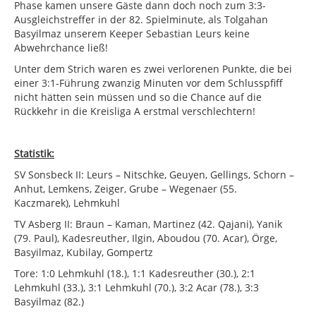
Phase kamen unsere Gäste dann doch noch zum 3:3-
Ausgleichstreffer in der 82. Spielminute, als Tolgahan
Basyilmaz unserem Keeper Sebastian Leurs keine
Abwehrchance ließ!
Unter dem Strich waren es zwei verlorenen Punkte, die bei
einer 3:1-Führung zwanzig Minuten vor dem Schlusspfiff
nicht hätten sein müssen und so die Chance auf die
Rückkehr in die Kreisliga A erstmal verschlechtern!
Statistik:
SV Sonsbeck II: Leurs – Nitschke, Geuyen, Gellings, Schorn –
Anhut, Lemkens, Zeiger, Grube – Wegenaer (55.
Kaczmarek), Lehmkuhl
TV Asberg II: Braun – Kaman, Martinez (42. Qajani), Yanik
(79. Paul), Kadesreuther, Ilgin, Aboudou (70. Acar), Örge,
Basyilmaz, Kubilay, Gompertz
Tore: 1:0 Lehmkuhl (18.), 1:1 Kadesreuther (30.), 2:1
Lehmkuhl (33.), 3:1 Lehmkuhl (70.), 3:2 Acar (78.), 3:3
Basyilmaz (82.)