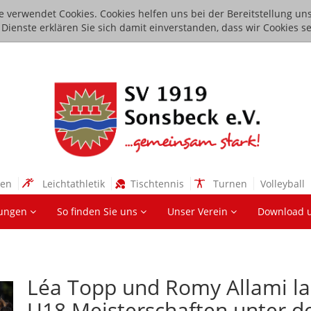
e verwendet Cookies. Cookies helfen uns bei der Bereitstellung uns
ienste erklären Sie sich damit einverstanden, dass wir Cookies se
sen
Leichtathletik
Tischtennis
Turnen
Volleyball
lungen
So finden Sie uns
Unser Verein
Download 
Léa Topp und Romy Allami la
U18 Meisterschaften unter d