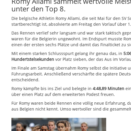
Romy Allami sammelt wertvolle Meist
unter den Top 8.
Die belgische Athletin Romy Allami, die seit Mai für den SV
startberechtigt ist, absolvierte am Freitag den Vorlauf über 1
Das Rennen verlief sehr langsam und war stark taktisch gep
waren für die Belgierin ungewohnt. Im Endspurt musste Ro
einen der ersten sechs Plätze und damit das Finalticket zu s
Mit einem starken Schlussspurt gelang ihr genau das, in
5:0
Hundertstelsekunden
vor Platz sieben, der das Aus im Vorlau
Im Finale am Samstag übernahm Romy selbst die Initiative 
Führungsarbeit. Anschließend verschärfte die spätere Deutsc
entscheidend.
Romy kämpfte bis ins Ziel und belegte in
4:48,89 Minuten
ei
über einen Platz auf dem erweiterten Podest freuen.
Für Romy waren beide Rennen eine völlig neue Erfahrung, da 
aus Belgien nicht kennt. Umso wertvoller sind die gesammelt