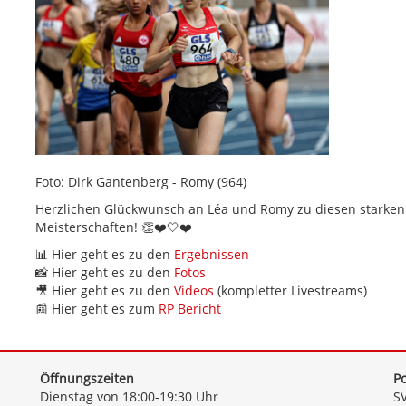
Foto: Dirk Gantenberg - Romy (964)
Herzlichen Glückwunsch an Léa und Romy zu diesen starken
Meisterschaften! 👏❤️🤍❤️
📊 Hier geht es zu den
Ergebnissen
📸 Hier geht es zu den
Fotos
🎥 Hier geht es zu den
Videos
(kompletter Livestreams)
📰 Hier geht es zum
RP Bericht
Öffnungszeiten
Po
Dienstag von 18:00-19:30 Uhr
SV