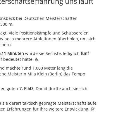
erschaftserfahrung uns läuft
 Sonsbeck bei Deutschen Meisterschaften
.500 m.
rägt. Viele Positionskämpfe und Schubsereien
my noch mehrere Athletinnen überholen, um sich
ichern.
6,11 Minuten
wurde sie Sechste, lediglich
fünf
f bedeutet hätte. 💪
und machte rund 1.000 Meter lang die
he Meisterin Mila Klein (Berlin) das Tempo
nen guten
7. Platz
. Damit durfte auch sie sich
sie derart taktisch geprägte Meisterschaftsläufe
en Erfahrungen für ihre weitere Entwicklung. 💯