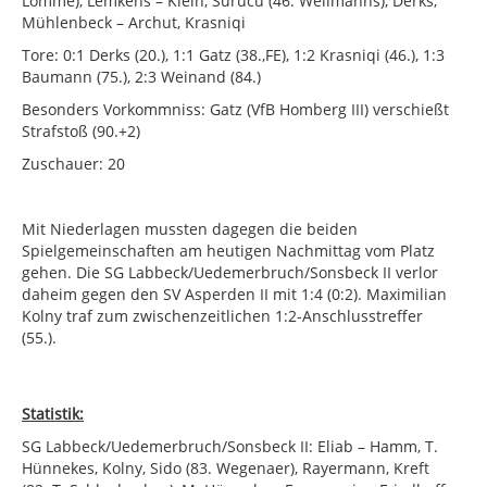
Lomme), Lemkens – Klein, Sürücü (46. Wellmanns), Derks,
Mühlenbeck – Archut, Krasniqi
Tore: 0:1 Derks (20.), 1:1 Gatz (38.,FE), 1:2 Krasniqi (46.), 1:3
Baumann (75.), 2:3 Weinand (84.)
Besonders Vorkommniss: Gatz (VfB Homberg III) verschießt
Strafstoß (90.+2)
Zuschauer: 20
Mit Niederlagen mussten dagegen die beiden
Spielgemeinschaften am heutigen Nachmittag vom Platz
gehen. Die SG Labbeck/Uedemerbruch/Sonsbeck II verlor
daheim gegen den SV Asperden II mit 1:4 (0:2). Maximilian
Kolny traf zum zwischenzeitlichen 1:2-Anschlusstreffer
(55.).
Statistik:
SG Labbeck/Uedemerbruch/Sonsbeck II: Eliab – Hamm, T.
Hünnekes, Kolny, Sido (83. Wegenaer), Rayermann, Kreft