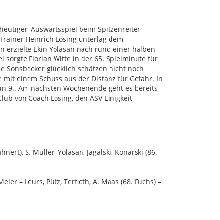
heutigen Auswärtsspiel beim Spitzenreiter
Trainer Heinrich Losing unterlag dem
rn erzielte Ekin Yolasan nach rund einer halben
orgte Florian Witte in der 65. Spielminute für
ie Sonsbecker glücklich schätzen nicht noch
e mit einem Schuss aus der Distanz für Gefahr. In
nun 9.. Am nächsten Wochenende geht es bereits
ub von Coach Losing, den ASV Einigkeit
nert), S. Müller, Yolasan, Jagalski, Konarski (86.
ier – Leurs, Pütz, Terfloth, A. Maas (68. Fuchs) –