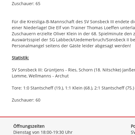
Zuschauer: 65
Für die Kreisliga-B-Mannschaft des SV Sonsbeck III endete di
einer Niederlage! Die Elf von Trainer Thomas Loeffen unterla
Zuschauern erzielte Oliver Klein in der 68. Spielminute den 
Auswärtsspiel der SG Labbeck/Uedemerbruch/Sonsbeck II bei
Personalmangel seitens der Gäste leider abgesagt werden!
Statistik:
SV Sonsbeck III: Grüntjens - Ries, Schorn (18. Nitschke) Janß
Lomme, Wellmanns - Archut
Tore: 1:0 Stantscheff (19.), 1:1 Klein (68.), 2:1 Stantscheff (75.)
Zuschauer: 60
Öffnungszeiten
Po
Dienstag von 18:00-19:30 Uhr
SV