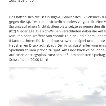
Zuschauer: 170
Das hatten sich die Bezirksliga-Fußballer des SV Sonsbeck 
gegen die DJK Twisteden sicherlich anders vorgestellt! Ein
Sprung auf einen Nichtabstiegsplatz setzte es gegen den dir
(0:2) Niederlage. Die Rot-Weißen verschliefen dabei die An
Minuten nach Treffern von Yannik Thielen und einem Sonnt
II fand nachdem Rückstand nur schwer ins Spiel und mühte s
Hausherren Druck aufgebaut. Der Anschlusstreffer vom ein
Spielminute kam jedoch zu spät. Am Ende blieb es bei der si
auf einen Abstiegsplatz rutschen ließ. Am nächsten Spieltag
Schwafheim (20:00 Uhr)!