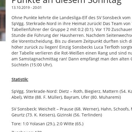
13.10.2019 - 20:01
Ohne Punkte kehrte die Landesliga-Elf des SV Sonsbeck vom 
SpVgg. Sterkrade-Nord in ihre Heimat zurück! Das Team von 
Tabellenführer der Gruppe 2 mit 0:2 (0:1). Vor 170 Zuschaue
Stunde die Führung der Hausherren. Nachdem Seitenwechsel s
die Vorentscheidung. Bis zu diesem Zeitpunkt durften sich d
höher zurück zu liegen! Einzig Sonsbecks Luca Terfloth sorgt
der Tabelle verlieren die Rot-Weißen einen Rang und sind 
am Samstagnachmittag ran! Dann empfängt man den alten Cl
Süchteln (15:00 Uhr).
Statistik:
SpVgg. Sterkrade-Nord: Dietz – Roth, Biegierz, Mattern (54. Kah
Abel), Witte (88. F. Müller), Bayram, Ufer (80. Muharemi)
SV Sonsbeck: Weichelt – Prause (68. Werner), Hahn, Schoofs, Me
Geurtz (73. K. Keisers), Gizinski (56. Terlinden)
Tore: 1:0 Yolasan (29.), 2:0 Witte (65.)