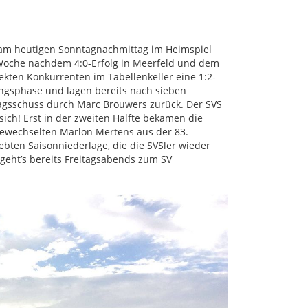
II am heutigen Sonntagnachmittag im Heimspiel
e Woche nachdem 4:0-Erfolg in Meerfeld und dem
ekten Konkurrenten im Tabellenkeller eine 1:2-
fangsphase und lagen bereits nach sieben
agsschuss durch Marc Brouwers zurück. Der SVS
ich! Erst in der zweiten Hälfte bekamen die
gewechselten Marlon Mertens aus der 83.
ebten Saisonniederlage, die die SVSler wieder
 geht’s bereits Freitagsabends zum SV