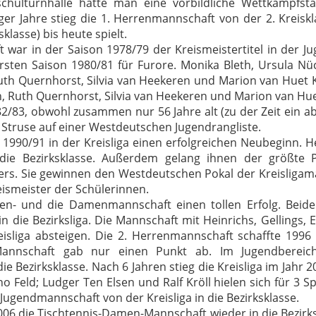
ulturnhalle hatte man eine vorbildliche Wettkampfstä
er Jahre stieg die 1. Herrenmannschaft von der 2. Kreisklass
klasse) bis heute spielt.
 war in der Saison 1978/79 der Kreismeistertitel in der 
rsten Saison 1980/81 für Furore.
Monika Bleth, Ursula Nü
uth Quernhorst, Silvia van Heekeren und Marion van Huet 
Ruth Quernhorst, Silvia van Heekeren und Marion van Huet 
82/83, obwohl zusammen nur 56 Jahre alt (zu der Zeit ein ab
 Struse auf einer Westdeutschen Jugendrangliste.
1990/91 in der Kreisliga einen erfolgreichen Neubeginn.
H
die Bezirksklasse.
Außerdem gelang ihnen der größte P
ers.
Sie gewinnen den Westdeutschen Pokal der Kreisliga
ismeister der Schülerinnen.
rren- und die Damenmannschaft einen tollen Erfolg.
Beide
n die Bezirksliga.
Die Mannschaft mit Heinrichs, Gellings, E
eisliga absteigen.
Die 2. Herrenmannschaft schaffte 1996 d
Mannschaft gab nur einen Punkt ab.
Im Jugendbereic
ie Bezirksklasse.
Nach 6 Jahren stieg die Kreisliga im Jahr 2
no Feld;
Ludger Ten Elsen und Ralf Kröll hielen sich für 3 S
 Jugendmannschaft von der Kreisliga in die Bezirksklasse.
2006 die Tischtennis-Damen-Mannschaft wieder in die Bezirks