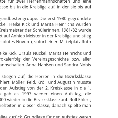
tte für zwei Herrenmannschaften und eine
e bis in die Kreisliga auf, in der sie bis auf
Jugendbestengruppe.
Die erst 1980 gegründete
ckel, Heike Kick und Marita Heinrichs wurden
Kreismeister der Schülerinnen.
1981/82 wurde
auf Anhieb Meister in der Kreisliga und stieg
solutes Novum), sofort einen Mittelplatz.
Ruth
eike Kick, Ursula Nückel, Marita Heinrichs und
okalerfolg der Vereinsgeschichte bzw.
aller
mannschaften.
Anna Hanßen und Sandra Nobis
 stiegen auf, die Herren in die Bezirksklasse
hlert, Möller, Feld, Kröll und Augustin musste
en Aufstieg von der 2. Kreisklasse in die 1.
h gab es 1997 wieder einen Aufstieg, die
000 wieder in die Bezirksklasse auf.
Rolf Ehlert;
pielzeiten in dieser Klasse, danach spielte man
liga zurück.
Grundlage für den Aufstieg waren