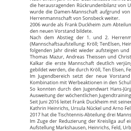
die herausragenden Rückrundenbilanz von Ur
wurde die Damen-Mannschaft aufgrund von 
Herrenmannschaft von Sonsbeck weiter.
2006 wurde als Frank Duckheim zum Abteilungs
den neuen Vorstand bildete.
Nach dem Abstieg der 1. und 2. Herrenman
(Mannschaftsaufstellung: Kröll; TenElsen, Hei
folgenden Jahr direkt wieder aufsteigen und 
Thomas Mazur, Andreas Theissen und Chris
Kalkar die erste Mannschaft deutlich verjü
gebildet werden, die durch Kröll, Ten Elsen,
Im Jugendbereich setzt der neue Vorstand 
Kombination mit Werbeaktionen in den Schulen
So konnten durch den Jugendwart Hans-Jürge
Ausweitung der wöchentlichen Jugendtrainings
Seit Juni 2016 leitet Frank Duckheim mit seine
Kathrin Heinrichs, Ursula Nückel und Arno Fel
2017 hat die Tischtennis-Abteilung drei Mann
Im Zuge der Reduzierung der Kreisliga auf ei
Aufstellung Markshausen, Heinrichs, Feld, Urb