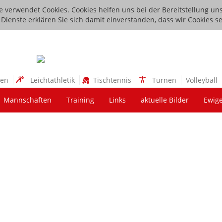
e verwendet Cookies. Cookies helfen uns bei der Bereitstellung uns
ienste erklären Sie sich damit einverstanden, dass wir Cookies se
sen
Leichtathletik
Tischtennis
Turnen
Volleyball
Mannschaften
Training
Links
aktuelle Bilder
Ewige