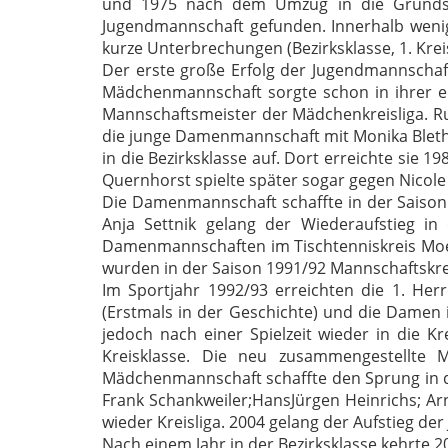
und 1975 nach dem Umzug in die Grundsch
Jugendmannschaft gefunden.
Innerhalb wenig
kurze Unterbrechungen (Bezirksklasse, 1. Kreis
Der erste große Erfolg der Jugendmannschaft
Mädchenmannschaft sorgte schon in ihrer e
Mannschaftsmeister der Mädchenkreisliga.
R
die junge Damenmannschaft mit Monika Bleth, 
in die Bezirksklasse auf.
Dort erreichte sie 19
Quernhorst spielte später sogar gegen Nicole
Die Damenmannschaft schaffte in der Saison 
Anja Settnik gelang der Wiederaufstieg in 
Damenmannschaften im Tischtenniskreis Mo
wurden in der Saison 1991/92 Mannschaftskre
Im Sportjahr 1992/93 erreichten die 1. He
(Erstmals in der Geschichte) und die Damen i
jedoch nach einer Spielzeit wieder in die Kr
Kreisklasse.
Die neu zusammengestellte 
Mädchenmannschaft schaffte den Sprung in d
Frank Schankweiler;
HansJürgen Heinrichs;
Ar
wieder Kreisliga.
2004 gelang der Aufstieg der
Nach einem Jahr in der Bezirksklasse kehrte 