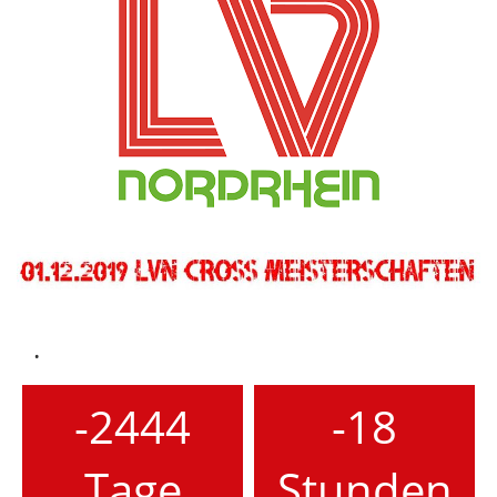
.
-2444
-18
Tage
Stunden