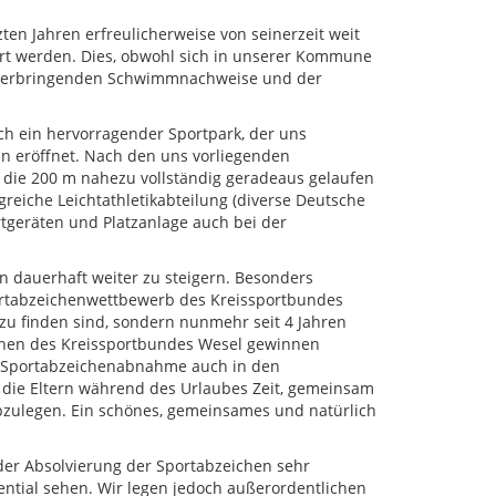
en Jahren erfreulicherweise von seinerzeit weit
gert werden. Dies, obwohl sich in unserer Kommune
 zu erbringenden Schwimmnachweise und der
ch ein hervorragender Sportpark, der uns
ten eröffnet. Nach den uns vorliegenden
r die 200 m nahezu vollständig geradeaus gelaufen
reiche Leichtathletikabteilung (diverse Deutsche
ortgeräten und Platzanlage auch bei der
en dauerhaft weiter zu steigern. Besonders
 Sportabzeichenwettbewerb des Kreissportbundes
zu finden sind, sondern nunmehr seit 4 Jahren
chen des Kreissportbundes Wesel gewinnen
e Sportabzeichenabnahme auch in den
 die Eltern während des Urlaubes Zeit, gemeinsam
bzulegen. Ein schönes, gemeinsames und natürlich
der Absolvierung der Sportabzeichen sehr
ential sehen. Wir legen jedoch außerordentlichen