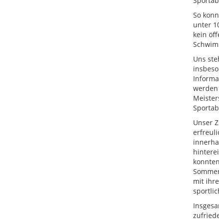
Sportab
So konn
unter 1
kein öf
Schwimm
Uns ste
insbeso
Informa
werden 
Meister
Sportab
Unser Z
erfreul
innerha
hintere
konnten
Sommerf
mit ihr
sportli
Insgesa
zufried