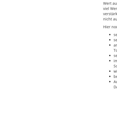
Wert au
viel We
verstär
nicht a
Hier no
s
s
a
T
s
i
S
w
b
A
D