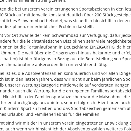
zeichens an einem Strang ziehen.
ten die bei unserem Verein errungenen Sportabzeichen in den letzt
00 Stück auf mittlerweile konstant deutlich über 200 Stück gestei
fentliches Schwimmbad befindet, was sicherlich hinsichtlich der
disziplinen, ein erhebliches Problem darstellt.
ht vor Ort zwar leider kein Schwimmbad zur Verfügung, dafür jedo
ndere für die leichtathletischen Disziplinen sehr viele Möglichkei
tionen ist die Tartanlaufbahn in Deutschland EINZIGARTIG, da hie
können. Die weit über die Ortsgrenzen hinaus bekannte und erfolg
schaften) ist hier übrigens in Bezug auf die Bereitstellung von Sp
zeichenabnahme außerordentlich unterstützend tätig.
iel ist es, die Absolventenzahlen kontinuierlich und vor allen Ding
ich ist in den letzten Jahren, dass wir nicht nur beim jährlichen
lb unserer Wertungskategorie mittlerweile auf vordersten Rängen 
inander auch die Wertung für die errungenen Familiensportabzei
. Hinsichtlich der Familiensportabzeichen war die Maßnahme, di
erien durchgängig anzubieten, sehr erfolgreich. Hier finden auch
en Kindern Sport zu treiben und das Sportabzeichen gemeinsam a
ches Urlaubs- und Familienerlebnis für die Familien.
mt sind wir mit der in unserem Verein eingetretenen Entwicklung 
en, auch wenn wir hinsichtlich der Absolventenzahlen weiteres Pot