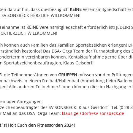
sen darauf hin, dass diesbezüglich
KEINE
Vereinsmitgliedschaft erfo
im SV SONSBECK HERZLICH WILLKOMMEN!
 Teinahme ist
KEINE
Vereinsmitgliedschaft erforderlich ist! JEDE(R) 
CK HERZLICH WILLKOMMEN!
ch können auch Familien das Familien Sportabzeichen erlangen! Di
erständlich kostenlos! Das DSA- Orga Team der Turnabteilung des
ondertermin vereinbaren können. Kontaktaufnahme gerne über die
n Sportabzeichenbeauftragten, Klaus Geisdorf!
G
: die Teilnehmer/-innen von
GRUPPEN
müssen
vor
den Prüfungen
nachweis in einem Freibad/Hallenbad (Anmeldung beim Bademei
gen! Alle anderen Teilnehmer/-innen können dies im Nachgang erl
gen oder Anregungen:
zeichenbeaufragter des SV SONSBECK: Klaus Geisdorf Tel.
(0 28 3
r Mail an das DSA- Orga Team:
klaus.geisdorf@sv-sonsbeck.de
t`s! Holt Euch den Fitnessorden 2024!