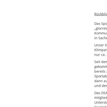
Rückbli
Das Spo
„glorre
Kommune
in Sach
Unser Ve
Klimpan
nur ca.
Seit de
gekomme
bereits
Sportab
dann au
und der
Das DSA
mitglie
Unterst