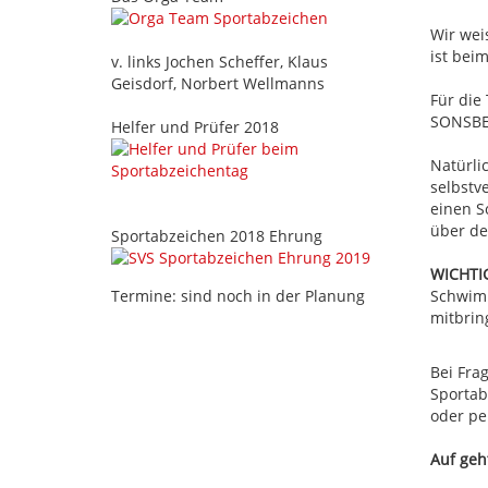
Wir wei
ist be
v. links Jochen Scheffer, Klaus
Geisdorf, Norbert Wellmanns
Für die
SONSBE
Helfer und Prüfer 2018
Natürli
selbstv
einen S
über de
Sportabzeichen 2018 Ehrung
WICHTI
Termine: sind noch in der Planung
Schwimm
mitbrin
Bei Fra
Sportab
oder pe
Auf geh