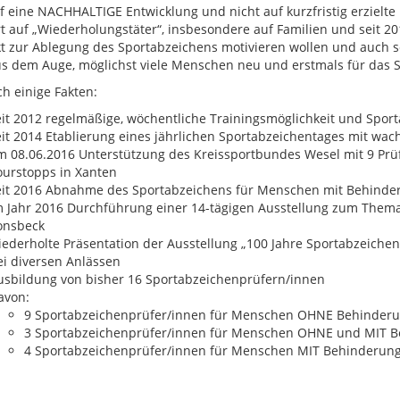
f eine NACHHALTIGE Entwicklung und nicht auf kurzfristig erzielte
rt auf „Wiederholungstäter“, insbesondere auf Familien und seit 
kt zur Ablegung des Sportabzeichens motivieren wollen und auch sc
us dem Auge, möglichst viele Menschen neu und erstmals für das S
ch einige Fakten:
eit 2012 regelmäßige, wöchentliche Trainingsmöglichkeit und Sp
eit 2014 Etablierung eines jährlichen Sportabzeichentages mit w
m 08.06.2016 Unterstützung des Kreissportbundes Wesel mit 9 Prü
ourstopps in Xanten
eit 2016 Abnahme des Sportabzeichens für Menschen mit Behinde
m Jahr 2016 Durchführung einer 14-tägigen Ausstellung zum Thema
onsbeck
iederholte Präsentation der Ausstellung „100 Jahre Sportabzeiche
ei diversen Anlässen
usbildung von bisher 16 Sportabzeichenprüfern/innen
avon:
9 Sportabzeichenprüfer/innen für Menschen OHNE Behinder
3 Sportabzeichenprüfer/innen für Menschen OHNE und MIT 
4 Sportabzeichenprüfer/innen für Menschen MIT Behinderun