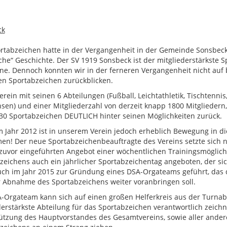
ck
rtabzeichen hatte in der Vergangenheit in der Gemeinde Sonsbeck 
iche“ Geschichte. Der SV 1919 Sonsbeck ist der mitgliederstärkste 
. Dennoch konnten wir in der ferneren Vergangenheit nicht auf 
en Sportabzeichen zurückblicken.
rein mit seinen 6 Abteilungen (Fußball, Leichtathletik, Tischtennis,
sen) und einer Mitgliederzahl von derzeit knapp 1800 Mitgliedern,
 30 Sportabzeichen DEUTLICH hinter seinen Möglichkeiten zurück.
m Jahr 2012 ist in unserem Verein jedoch erheblich Bewegung in 
n! Der neue Sportabzeichenbeauftragte des Vereins setzte sich n
 zuvor eingeführten Angebot einer wöchentlichen Trainingsmögli
zeichens auch ein jährlicher Sportabzeichentag angeboten, der s
ch im Jahr 2015 zur Gründung eines DSA-Orgateams geführt, das d
 Abnahme des Sportabzeichens weiter voranbringen soll.
-Orgateam kann sich auf einen großen Helferkreis aus der Turnabte
derstärkste Abteilung für das Sportabzeichen verantwortlich zeich
ützung des Hauptvorstandes des Gesamtvereins, sowie aller andere